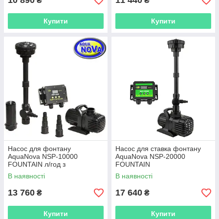
10 890
11 440
₴
₴
Купити
Купити
Насос для фонтану
Насос для ставка фонтану
AquaNova NSP-10000
AquaNova NSP-20000
FOUNTAIN л/год з
FOUNTAIN
регулятором потоку.
В наявності
В наявності
13 760
17 640
₴
₴
Купити
Купити