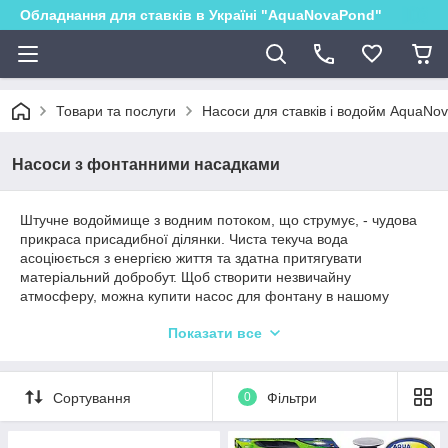
Обладнання для ставків в Україні "AquaNovaPond"
Товари та послуги
Насоси для ставків і водойм AquaNo
Насоси з фонтанними насадками
Штучне водоймище з водним потоком, що струмує, - чудова
прикраса присадибної ділянки. Чиста текуча вода
асоціюється з енергією життя та здатна притягувати
матеріальний добробут. Щоб створити незвичайну
атмосферу, можна купити насос для фонтану в нашому
інтернет-магазині, який допоможе підкреслити естетичну
Показати все
привабливість водойми.
Сортування
0
Фільтри