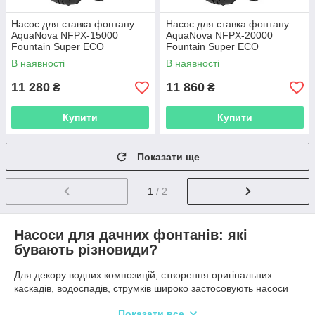
Насос для ставка фонтану
Насос для ставка фонтану
AquaNova NFPX-15000
AquaNova NFPX-20000
Fountain Super ECO
Fountain Super ECO
В наявності
В наявності
11 280
11 860
₴
₴
Купити
Купити
Показати ще
1
/ 2
Насоси для дачних фонтанів: які
бувають різновиди?
Для декору водних композицій, створення оригінальних
каскадів, водоспадів, струмків широко застосовують насоси
для фонтанів і ставків, які при малих енерговитратах можуть
Показати все
функціонувати безупинно.