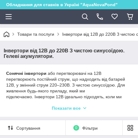
Обладнання для ставків в Україні "AquaNovaPond"
Товари та послуги
Інвертори від 12В до 220В З чистою 
Інвертори від 12В до 220В З чистою синусоїдою.
Гелеві акумулятори.
Сонячні інвертори
або перетворювачі на 12В
перетворюють постійний струм, що надходить від батарей
12В, у змінний струм 220–230В. З чистою синусоїдою. Для
живлення будь-якого приладу, який ми
підключаємо. Інвертори 12В ідеально підходять, коли ми
з’єднуємо панелі 12В паралельно, зберігаючи цю
Показати все
напругу. Інвертор на 12В охоплює потужність від 1000Вт до
8000Вт, тому його рекомендують використовувати в сонячних
установках малої, середньої та високої потужності.
Сортування
0
Фільтри
Гелеві акумулятори.
найкращої якості, відібрані гелевими
батареями всіх ампер/год. Гелеві батареї дуже корисні