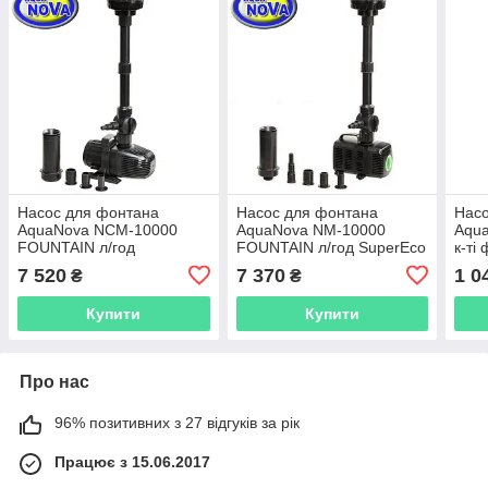
Насос для фонтана
Насос для фонтана
Насо
AquaNova NCM-10000
AquaNova NM-10000
Aqua
FOUNTAIN л/год
FOUNTAIN л/год SuperEco
к-ті
7 520
7 370
1 0
₴
₴
Купити
Купити
Про нас
96% позитивних з 27 відгуків за рік
Працює з 15.06.2017