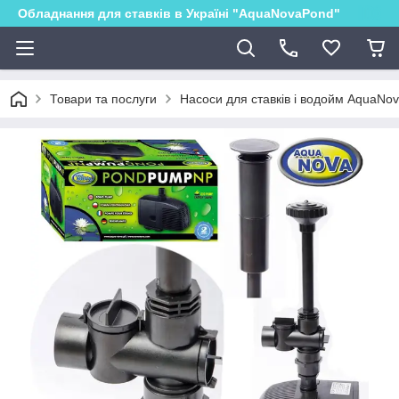
Обладнання для ставків в Україні "AquaNovaPond"
Товари та послуги
Насоси для ставків і водойм AquaNo