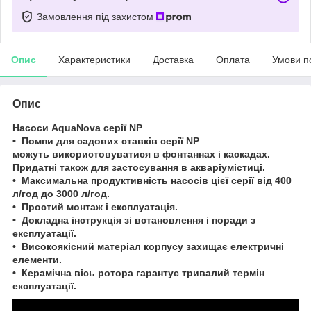
Замовлення під захистом
Опис
Характеристики
Доставка
Оплата
Умови п
Опис
Насоси AquaNova серії NP
• Помпи для садових ставків серії NP
можуть використовуватися в фонтаннах і каскадах.
Придатні також для застосування в акваріумістиці.
• Максимальна продуктивність насосів цієї серії від 400
л/год до 3000 л/год.
• Простий монтаж і експлуатація.
• Докладна інструкція зі встановлення і поради з
експлуатації.
• Високоякісний матеріал корпусу захищає електричні
елементи.
• Керамічна вісь ротора гарантує тривалий термін
експлуатації.