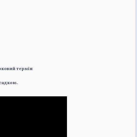
роковий термін
садкою.