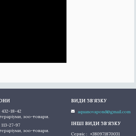
) 432-18-42
aquanovapond@gmail.com
тераріуми, зоо-товари.
 113-27-97
тераріуми, зоо-товари.
Сервіс
+380971870031