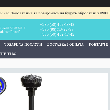
ий час. Замовлення та повідомлення будуть оброблені з 09:00
+380 (50) 432-18-42
 для ставків в
+380 (98) 113-27-97
uaNovaPond"
+380 (50) 432-18-42
ТОВАРИ ТА ПОСЛУГИ
ДОСТАВКА І ОПЛАТА
КОНТАКТИ
ІТНИЦТВО