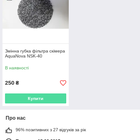
Перейти к выбору
Преимущества нашей компании:
Змінна губка фільтра скімера
AquaNova NSK-40
В наявності
Мы являемся официальными
представителями.
250
₴
Имеем богатый опыт работы – 7 лет на
Купити
рынке.
Про нас
Складская программа и эксклюзивный
товар.
96% позитивних з 27 відгуків за рік