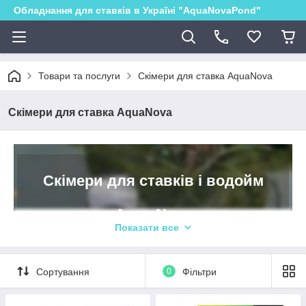
Обладнання для ставків в Україні "AquaNovaPond"
Товари та послуги
Скімери для ставка AquaNova
Скімери для ставка AquaNova
Скімери для ставків і водойм
Aqua Nova
Показати все
Якісне очищення води у водоймах
Сортування
0
Фільтри
Скімери для водойм необхідні для видалення
забруднень з поверхні води і сміття, такого як гілки,
опале листя, залишки корму для риб і так далі. Всі