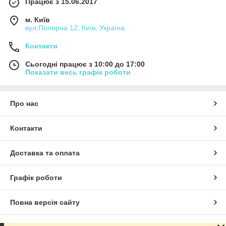
Працює з 15.06.2017
В наличии комплектующие и ремонтные
м. Київ
запчасти.
вул.Полярна 12, Київ, Україна
Контакти
Весь ассортимент товаром находится в
Сьогодні працює з 10:00 до 17:00
наличии.
Показати весь графік роботи
Отправки день в день, если заказ
Про нас
оформлен в рабочее время.
Контакти
Выбрать скиммер
Доставка та оплата
Графік роботи
Повна версія сайту
Как оформить и оплатить
заказ?