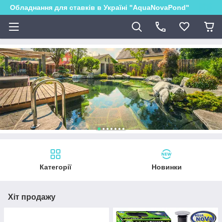
Обладнання для ставків в Україні "AquaNovaPond"
Категорії
Новинки
Хіт продажу