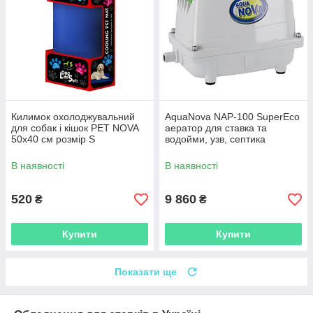
Килимок охолоджувальний
AquaNova NAP-100 SuperEco
для собак і кішок PET NOVA
аератор для ставка та
50х40 см розмір S
водойми, узв, септика
В наявності
В наявності
520
9 860
₴
₴
Купити
Купити
Показати ще