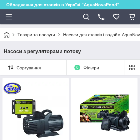
Обладнання для ставків в Україні "AquaNovaPond"
Товари та послуги
Насоси для ставків і водойм AquaNo
Насоси з регуляторами потоку
Сортування
0
Фільтри