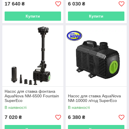
17 640
6 030
₴
₴
Купити
Купити
Насос для ставка фонтана
AquaNova NM-6500 Fountain
Насос для ставка AquaNova
SuperEco
NM-10000 л/год SuperEco
В наявності
В наявності
7 020
6 380
₴
₴