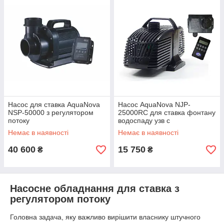
Насос для ставка AquaNova
Насос AquaNova NJP-
NSP-50000 з регулятором
25000RC для ставка фонтану
потоку
водоспаду узв c
дистанційним регулятором
Немає в наявності
Немає в наявності
потоку
40 600
15 750
₴
₴
Насосне обладнання для ставка з
регулятором потоку
Головна задача, яку важливо вирішити власнику штучного