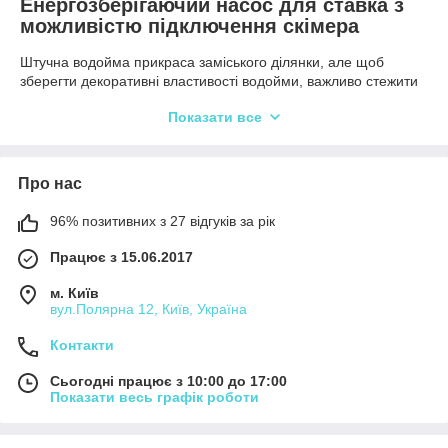
Енергозберігаючий насос для ставка з
можливістю підключення скімера
Штучна водойма прикраса заміського ділянки, але щоб
зберегти декоративні властивості водойми, важливо стежити
за чистотою води. Мова йде не тільки про видимому
Показати все
людському оку смітті, але і мікрофлори, яка може
спровокувати спалах хвороб. Головна умова для підтримки
чистоти води постійна циркуляція повітря, для цього буде
потрібно спеціальне фільтруюче устаткування. Враховуючи,
Про нас
що процес має бути постійним, витрати електроенергії
будуть чималими, тому доцільно підібрати енергозберігаючий
96% позитивних з 27 відгуків за рік
насос для ставка з мінімальним енергоспоживанням.
Працює з 15.06.2017
Енергоефективне
фільтруюче
м. Київ
обладнання для
вул.Полярна 12, Київ, Україна
штучних водойм
Контакти
Найбільш ефективним
первинним фільтром для
Сьогодні працює з 10:00 до 17:00
Показати весь графік роботи
водойми будь-якої площі і
глибини визнаний
скіммер
для ставка
, який можна встановити на етапі будівництва