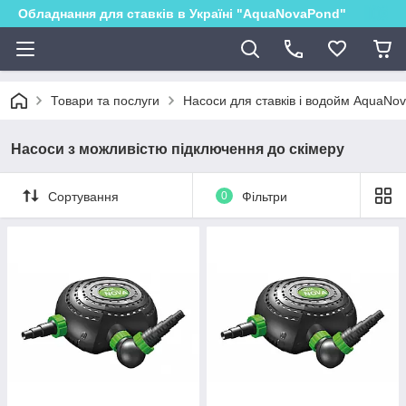
Обладнання для ставків в Україні "AquaNovaPond"
Товари та послуги
Насоси для ставків і водойм AquaNo
Насоси з можливістю підключення до скімеру
Сортування
0
Фільтри