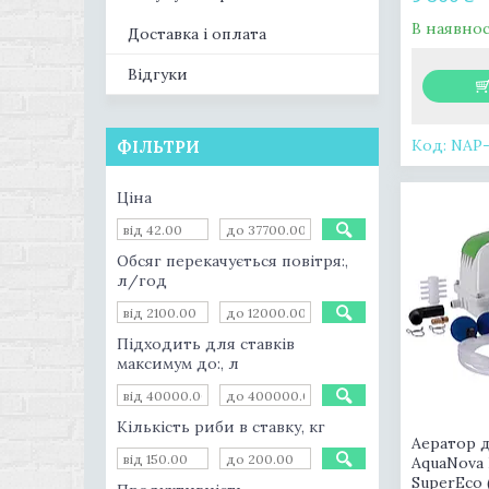
В наявнос
Доставка і оплата
Відгуки
NAP-
ФІЛЬТРИ
Ціна
Обсяг перекачується повітря:,
л/год
Підходить для ставків
максимум до:, л
Кількість риби в ставку, кг
Аератор д
AquaNova
SuperEco 