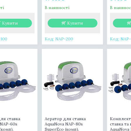
ті
В наявності
В наявнос
Купити
Купити
100
NAP-200
NAP-
ля ставка
Аератор для ставка
Комплект
 NAP-60s
AquaNova NAP-80s
ставка та
(комп).
SuperEco (комп).
AquaNova