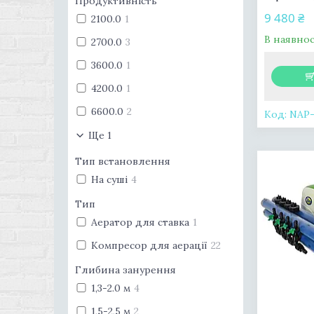
Продуктивність
9 480 ₴
2100.0
1
В наявнос
2700.0
3
3600.0
1
4200.0
1
6600.0
2
NAP-
Ще 1
Тип встановлення
На суші
4
Тип
Аератор для ставка
1
Компресор для аерації
22
Глибина занурення
1,3-2.0 м
4
1,5-2,5 м
2