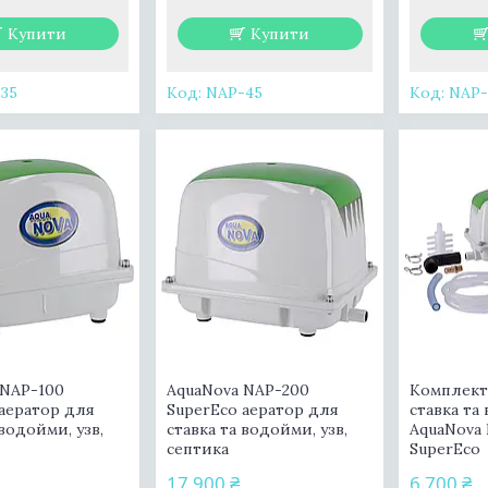
Купити
Купити
35
NAP-45
NAP-
 NAP-100
AquaNova NAP-200
Комплект
 аератор для
SuperEco аератор для
ставка та
 водойми, узв,
ставка та водойми, узв,
AquaNova
септика
SuperEco
17 900 ₴
6 700 ₴