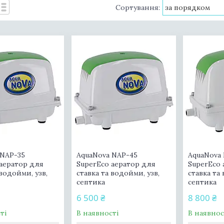
 NAP-35
AquaNova NAP-45
AquaNova
 аератор для
SuperEco аератор для
SuperEco 
 водойми, узв,
ставка та водойми, узв,
ставка та
септика
септика
6 500 ₴
8 800 ₴
ті
В наявності
В наявнос