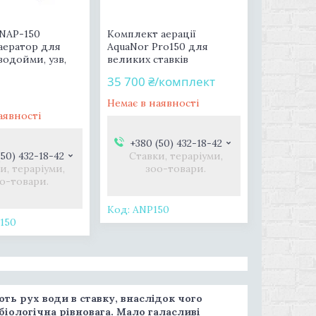
 NAP-150
Комплект аерації
аератор для
AquaNor Pro150 для
 водойми, узв,
великих ставків
35 700 ₴/комплект
Немає в наявності
аявності
+380 (50) 432-18-42
(50) 432-18-42
Ставки, тераріуми,
и, тераріуми,
зоо-товари.
о-товари.
ANP150
150
ь рух води в ставку, внаслідок чого
іологічна рівновага. Мало галасливі