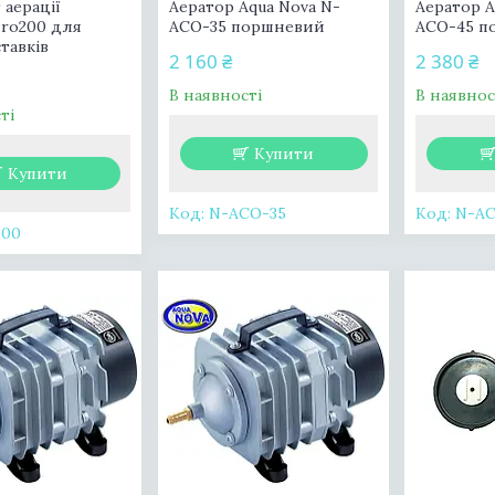
аерації
Аератор Aqua Nova N-
Аератор A
Pro200 для
АСО-35 поршневий
АСО-45 п
тавків
2 160 ₴
2 380 ₴
В наявності
В наявнос
ті
Купити
Купити
N-АСО-35
N-АС
200