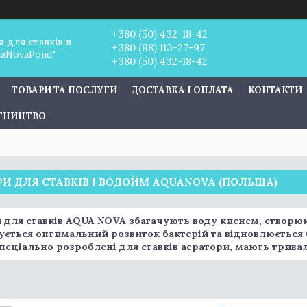
+380 (50) 432-18-42
 для ставків в
+380 (98) 113-27-97
uaNovaPond"
+380 (50) 432-18-42
ТОВАРИ ТА ПОСЛУГИ
ДОСТАВКА І ОПЛАТА
КОНТАКТИ
ІТНИЦТВО
И ДЛЯ СТАВКІВ І ВОДОЙМ AQUANOVA (ПОЛЬЩА)
 для ставків AQUA NOVA збагачують воду киснем, створюют
ується оптимальний розвиток бактерій та відновлюється б
спеціально розроблені для ставків аератори, мають трив