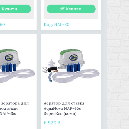
Купити
Купити
60
NAP-80
 аератора для
Аератор для ставка
 водойми
AquaNova NAP-45s
 NAP-35s
SuperEco (комп).
6 920 ₴