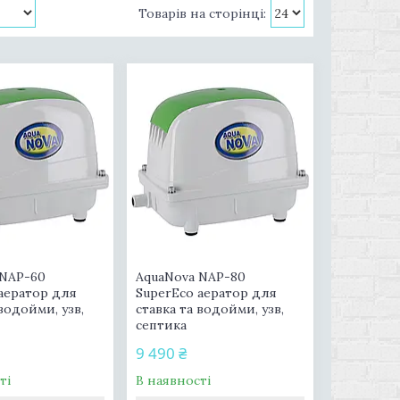
 NAP-60
AquaNova NAP-80
аератор для
SuperEco аератор для
 водойми, узв,
ставка та водойми, узв,
септика
9 490 ₴
ті
В наявності