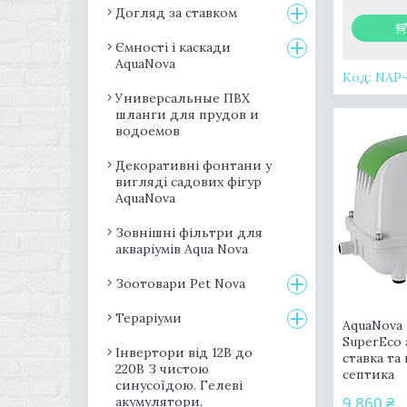
Догляд за ставком
Ємності і каскади
AquaNova
NAP-
Универсальные ПВХ
шланги для прудов и
водоемов
Декоративні фонтани у
вигляді садових фігур
AquaNova
Зовнішні фільтри для
акваріумів Aqua Nova
Зоотовари Pet Nova
Тераріуми
AquaNova
SuperEco
Інвертори від 12В до
ставка та
220В З чистою
септика
синусоїдою. Гелеві
9 860 ₴
акумулятори.