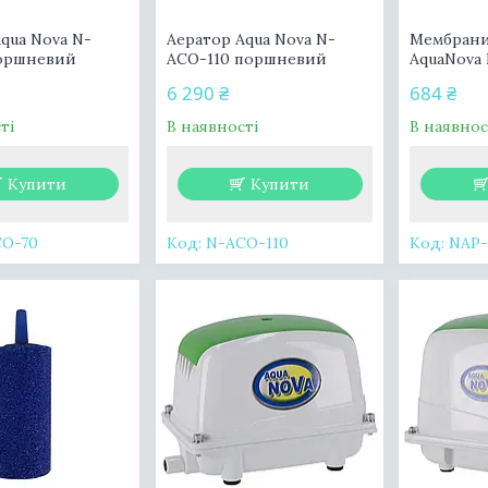
qua Nova N-
Аератор Aqua Nova N-
Мембрани
оршневий
АСО-110 поршневий
AquaNova
6 290 ₴
684 ₴
ті
В наявності
В наявнос
Купити
Купити
СО-70
N-ACO-110
NAP-