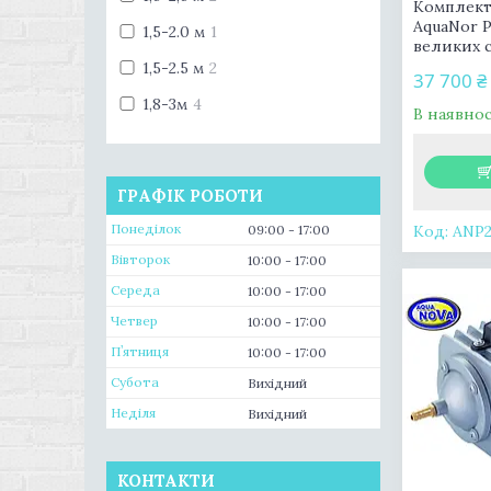
Комплект 
AquaNor 
1,5-2.0 м
1
великих с
1,5-2.5 м
2
37 700 ₴
1,8-3м
4
В наявнос
ГРАФІК РОБОТИ
Понеділок
09:00
17:00
ANP
Вівторок
10:00
17:00
Середа
10:00
17:00
Четвер
10:00
17:00
Пʼятниця
10:00
17:00
Субота
Вихідний
Неділя
Вихідний
КОНТАКТИ