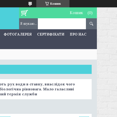
Кошик
Кошик
ФОТОГАЛЕРЕЯ
СЕРТИФІКАТИ
ПРО НАС
ь рух води в ставку, внаслідок чого
іологічна рівновага. Мало галасливі
алий термін служби