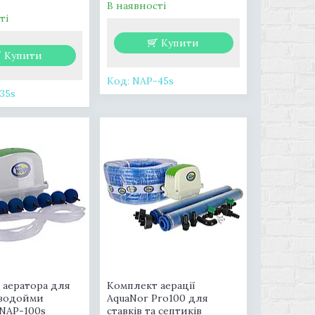
В наявності
ті
Купити
Купити
NAP-45s
35s
 аератора для
Комплект аерації
 водойми
AquaNor Pro100 для
 NAP-100s
ставків та септиків