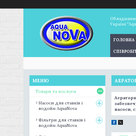
Обладнання
Україні "Aq
ГОЛОВНА
СПІВРОБ
АЕРАТОР
Товари та послуги
Аератори
Насоси для ставків і
забезпеч
водойм AquaNova
насоси, 
Фільтри для ставків і
водойм AquaNova