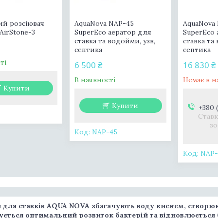
ий розсіювач
AquaNova NAP-45
AquaNova
AirStone-3
SuperEco аератор для
SuperEco 
ставка та водойми, узв,
ставка та
септика
септика
ті
6 500 ₴
16 830 ₴
В наявності
Немає в н
Купити
Купити
+380 
Ставк
зо
NAP-45
NAP-
 для ставків AQUA NOVA збагачують воду киснем, створюют
ується оптимальний розвиток бактерій та відновлюється б