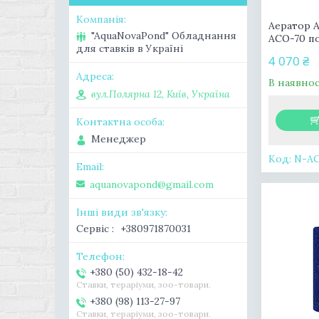
Аератор A
"AquaNovaPond" Обладнання
АСО-70 п
для ставків в Україні
4 070 ₴
В наявнос
вул.Полярна 12, Київ, Україна
Менеджер
N-А
aquanovapond@gmail.com
Сервіс
+380971870031
+380 (50) 432-18-42
Ставки, тераріуми, зоо-товари.
+380 (98) 113-27-97
Ставки, тераріуми, зоо-товари.