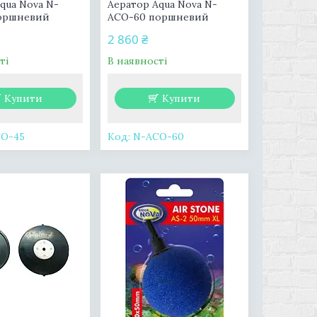
qua Nova N-
Аератор Aqua Nova N-
оршневий
АСО-60 поршневий
2 860 ₴
ті
В наявності
Купити
Купити
О-45
N-АСО-60