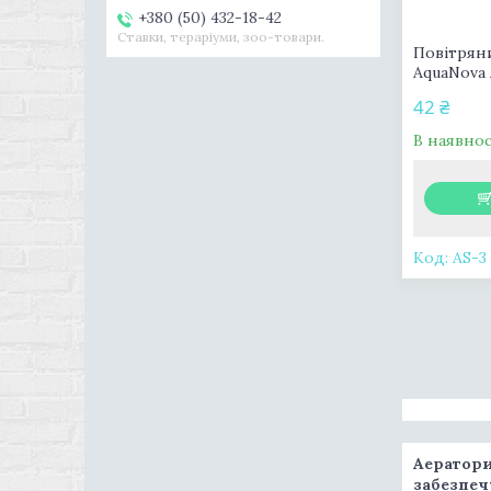
+380 (50) 432-18-42
Ставки, тераріуми, зоо-товари.
Повітрян
AquaNova 
42 ₴
В наявнос
AS-3
Аератори
забезпеч