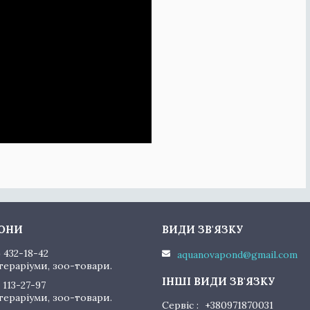
) 432-18-42
aquanovapond@gmail.com
тераріуми, зоо-товари.
 113-27-97
тераріуми, зоо-товари.
Сервіс
+380971870031