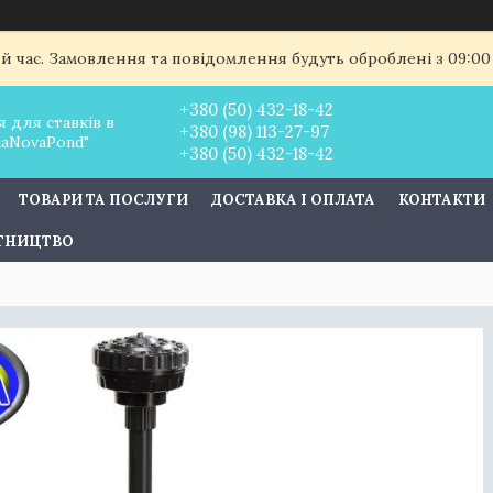
ий час. Замовлення та повідомлення будуть оброблені з 09:00
+380 (50) 432-18-42
 для ставків в
+380 (98) 113-27-97
uaNovaPond"
+380 (50) 432-18-42
ТОВАРИ ТА ПОСЛУГИ
ДОСТАВКА І ОПЛАТА
КОНТАКТИ
ІТНИЦТВО