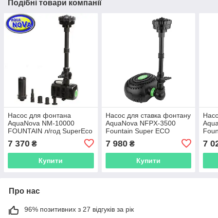
Подібні товари компанії
Насос для фонтана
Насос для ставка фонтану
Насо
AquaNova NM-10000
AquaNova NFPX-3500
Aqu
FOUNTAIN л/год SuperEco
Fountain Super ECO
Foun
7 370
7 980
7 0
₴
₴
Купити
Купити
Про нас
96% позитивних з 27 відгуків за рік