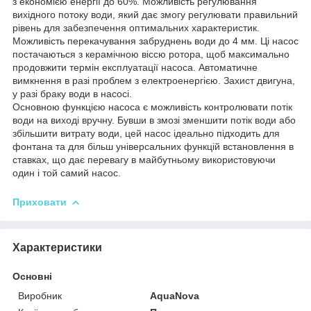
з економією енергії до 60%. Можливість регулювання
вихідного потоку води, який дає змогу регулювати правильний
рівень для забезпечення оптимальних характеристик.
Можливість перекачування забруднень води до 4 мм. Ці насос
постачаються з керамічною віссю ротора, щоб максимально
продовжити термін експлуатації насоса. Автоматичне
вимкнення в разі проблем з електроенергією. Захист двигуна,
у разі браку води в насосі.
Основною функцією насоса є можливість контролювати потік
води на виході вручну. Бувши в змозі зменшити потік води або
збільшити витрату води, цей насос ідеально підходить для
фонтана та для більш універсальних функцій встановлення в
ставках, що дає перевагу в майбутньому використовуючи
один і той самий насос.
Приховати
Характеристики
Основні
Виробник
AquaNova