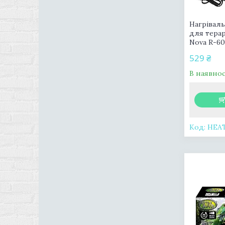
Нагрівал
для терар
Nova R-60
529 ₴
В наявнос
HEA