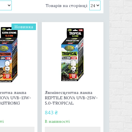
Новинка
ентна лампа
Люмінесцентна лампа
NOVA UVB-13W-
REPTILE NOVA UVB-25W-
RASTRONG
5.0-TROPICAL
843 ₴
ті
В наявності