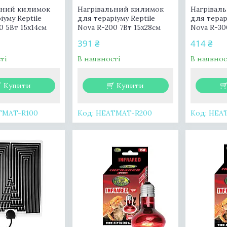
ьний килимок
Нагрівальний килимок
Нагрівал
іуму Reptile
для тераріуму Reptile
для терар
0 5Вт 15x14см
Nova R-200 7Вт 15x28см
Nova R-30
391 ₴
414 ₴
ті
В наявності
В наявнос
Купити
Купити
TMAT-R100
HEATMAT-R200
HEA