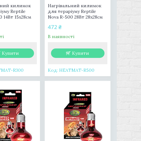
ьний килимок
Нагрівальний килимок
іуму Reptile
для тераріуму Reptile
0 14Вт 15x28см
Nova R-500 28Вт 28x28см
472 ₴
ті
В наявності
Купити
Купити
TMAT-R300
HEATMAT-R500