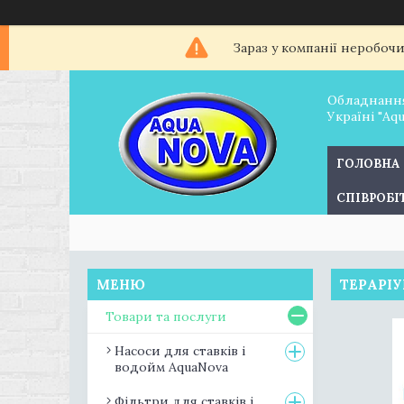
Зараз у компанії неробоч
Обладнання
Україні "Aq
ГОЛОВНА
СПІВРОБ
ТЕРАРІ
Товари та послуги
Насоси для ставків і
водойм AquaNova
Фільтри для ставків і