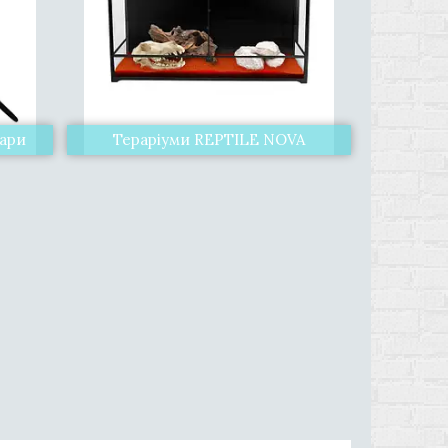
уари
Тераріуми REPTILE NOVA