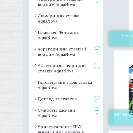
водойм AquaNova
Скімери для ставка
AquaNova
Плаваючі Фонтани
Осві
AquaNova
Аератори для ставків і
водойм AquaNova
УФ-стерилізатори для
ставків AquaNova
Підсвічування для ставка
AquaNova
Догляд за ставком
Ємності і каскади
Автомати
AquaNova
Универсальные ПВХ
шланги для прудов и