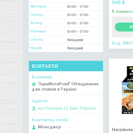
948 ₴
Вівторок
10:00
17:00
В наявнос
Середа
10:00
17:00
Четвер
10:00
17:00
Пʼятниця
10:00
17:00
Субота
Вихідний
RNUV
Неділя
Вихідний
КОНТАКТИ
"AquaNovaPond" Обладнання
для ставків в Україні
вул.Полярна 12, Київ, Україна
Менеджер
Нагріваль