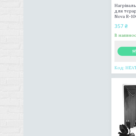
Нагрівал
для терар
Nova R-10
357 ₴
В наявнос
HEA