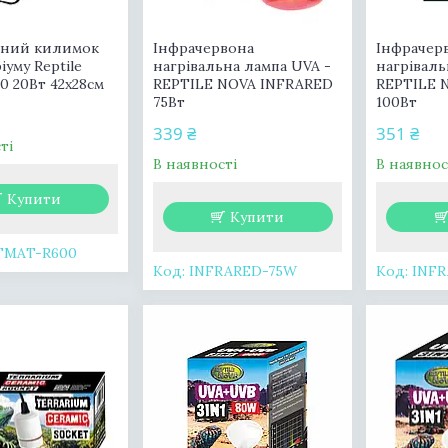
ьний килимок
Інфрачервона
Інфрачер
іуму Reptile
нагрівальна лампа UVA -
нагріваль
0 20Вт 42x28см
REPTILE NOVA INFRARED
REPTILE 
75Вт
100Вт
339 ₴
351 ₴
ті
В наявності
В наявнос
Купити
Купити
TMAT-R600
INFRARED-75W
INF