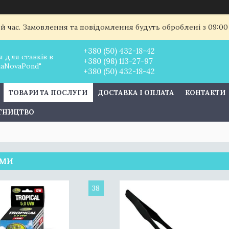
ий час. Замовлення та повідомлення будуть оброблені з 09:00
+380 (50) 432-18-42
 для ставків в
+380 (98) 113-27-97
uaNovaPond"
+380 (50) 432-18-42
ТОВАРИ ТА ПОСЛУГИ
ДОСТАВКА І ОПЛАТА
КОНТАКТИ
ІТНИЦТВО
УМИ
38