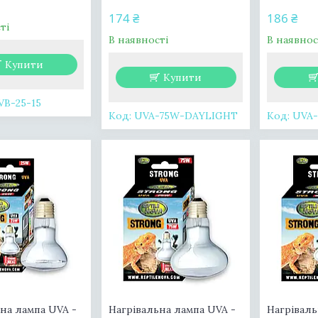
174 ₴
186 ₴
ті
В наявності
В наявнос
Купити
Купити
B-25-15
UVA-75W-DAYLIGHT
UVA
на лампа UVA -
Нагрівальна лампа UVA -
Нагріваль