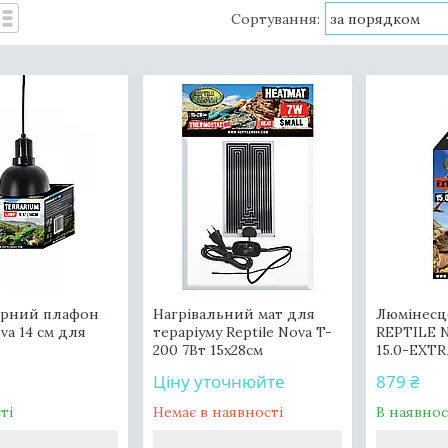
орний плафон
Нагрівальний мат для
Люмінесц
ova 14 см для
тераріуму Reptile Nova T-
REPTILE 
200 7Вт 15x28см
15.0-EXT
Ціну уточнюйте
879 ₴
ті
Немає в наявності
В наявнос