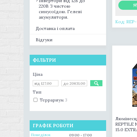
Інвертори від 12В до
220В З чистою
синусоїдою. Гелеві
акумулятори.
REP-
Доставка і оплата
Відгуки
ФІЛЬТРИ
Ціна
Тип
Террариум
3
Люмінесц
REPTILE 
ГРАФІК РОБОТИ
15.0 EXT
Понеділок
09:00
17:00