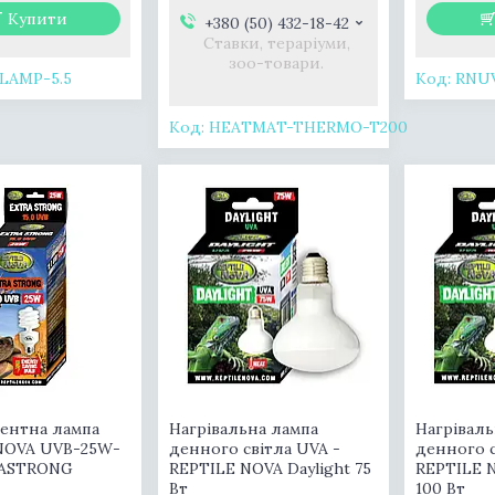
Купити
+380 (50) 432-18-42
Ставки, тераріуми,
зоо-товари.
LAMP-5.5
RNUV
HEATMAT-THERMO-T200
ентна лампа
Нагрівальна лампа
Нагріваль
NOVA UVB-25W-
денного світла UVA -
денного с
RASTRONG
REPTILE NOVA Daylight 75
REPTILE N
Вт
100 Вт