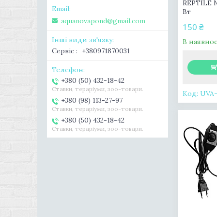
REPTILE N
Вт
aquanovapond@gmail.com
150 ₴
В наявнос
Сервіс
+380971870031
+380 (50) 432-18-42
Ставки, тераріуми, зоо-товари.
UVA
+380 (98) 113-27-97
Ставки, тераріуми, зоо-товари.
+380 (50) 432-18-42
Ставки, тераріуми, зоо-товари.