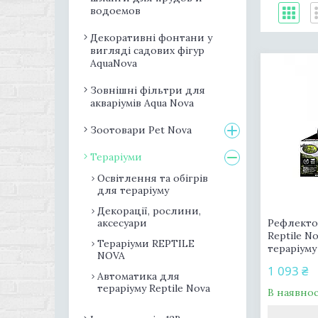
водоемов
Декоративні фонтани у
вигляді садових фігур
AquaNova
Зовнішні фільтри для
акваріумів Aqua Nova
Зоотовари Pet Nova
Тераріуми
Освітлення та обігрів
для тераріуму
Декорації, рослини,
аксесуари
Рефлект
Reptile N
Тераріуми REPTILE
тераріуму
NOVA
1 093 ₴
Автоматика для
тераріуму Reptile Nova
В наявнос