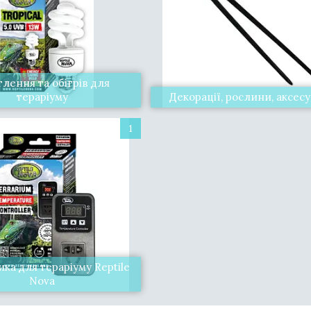
тлення та обігрів для
тераріуму
Декорації, рослини, аксес
1
ка для тераріуму Reptile
Nova