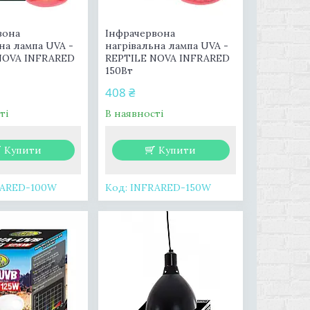
вона
Інфрачервона
на лампа UVA -
нагрівальна лампа UVA -
NOVA INFRARED
REPTILE NOVA INFRARED
150Вт
408 ₴
ті
В наявності
Купити
Купити
RARED-100W
INFRARED-150W