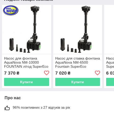
Насос для фонтана
Насос для ставка фонтана
Насо
AquaNova NM-10000
AquaNova NM-6500
Aqua
FOUNTAIN л/год SuperEco
Fountain SuperEco
Sup
7 370
7 020
6 0
₴
₴
Купити
Купити
Про нас
96% позитивних з 27 відгуків за рік