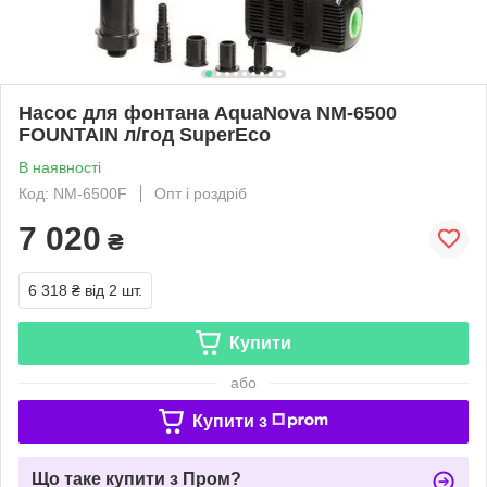
Насос для фонтана AquaNova NM-6500
FOUNTAIN л/год SuperEco
В наявності
Код: NM-6500F
Опт і роздріб
7 020
₴
6 318 ₴
від 2 шт.
Купити
або
Купити з
Що таке купити з Пром?