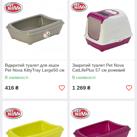
Відкритий туалет для кішок
Закритий туалет Pet Nova
Pet Nova KittyTray Large50 см
CatLifePlus 57 см рожевий
В наявності
В наявності
416
1 269
₴
₴