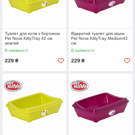
Туалет для котів з бортиком
Відкритий туалет для кішок
Pet Nova KittyTray 42 см
Pet Nova KittyTray Medium42
жовтий
см
В наявності
В наявності
229
229
₴
₴