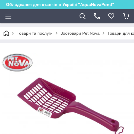
Обладнання для ставків в Україні "AquaNovaPond"
Товари та послуги
Зоотовари Pet Nova
Товари для ко