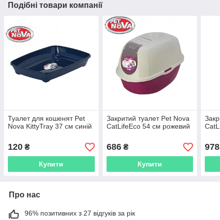
Подібні товари компанії
Туалет для кошенят Pet
Закритий туалет Pet Nova
Закр
Nova KittyTray 37 см синій
CatLifeEco 54 см рожевий
CatL
120
686
978
₴
₴
Купити
Купити
Про нас
96% позитивних з 27 відгуків за рік