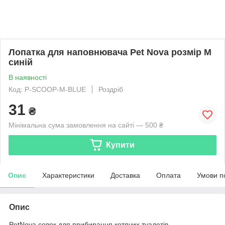
Лопатка для наповнювача Pet Nova розмір М
синій
В наявності
Код: P-SCOOP-M-BLUE
Роздріб
31
₴
Мінімальна сума замовлення на сайті — 500 ₴
Купити
Опис
Характеристики
Доставка
Оплата
Умови п
Опис
PetNova совок для прибирання котячих туалетів.