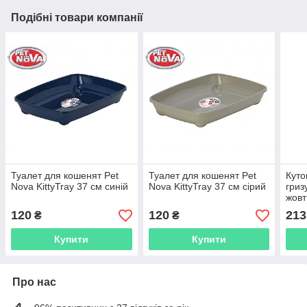
Подібні товари компанії
Туалет для кошенят Pet
Туалет для кошенят Pet
Куто
Nova KittyTray 37 см синій
Nova KittyTray 37 см сірий
гриз
жовт
120
120
213
₴
₴
Купити
Купити
Про нас