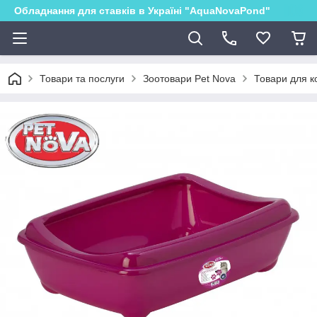
Обладнання для ставків в Україні "AquaNovaPond"
Товари та послуги
Зоотовари Pet Nova
Товари для ко