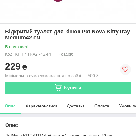
Відкритий туалет для кішок Pet Nova KittyTray
Medium42 см
В наявності
Код: KITTYTRAY -42-PI
Роздріб
229
₴
Мінімальна сума замовлення на сайті — 500 ₴
Купити
Опис
Характеристики
Доставка
Оплата
Умови п
Опис
PetNova KITTYTRAY, відкритий лоток для кішки, 42 см.