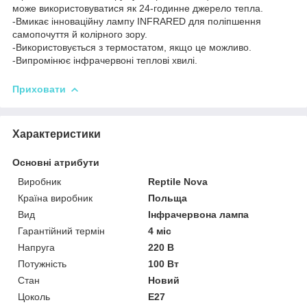
може використовуватися як 24-годинне джерело тепла.
-Вмикає інноваційну лампу INFRARED для поліпшення
самопочуття й колірного зору.
-Використовується з термостатом, якщо це можливо.
-Випромінює інфрачервоні теплові хвилі.
Приховати
Характеристики
Основні атрибути
Виробник
Reptile Nova
Країна виробник
Польща
Вид
Інфрачервона лампа
Гарантійний термін
4 міс
Напруга
220 В
Потужність
100 Вт
Стан
Новий
Цоколь
E27