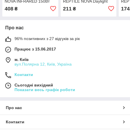
NOVA INFRARED 150Вт
REPTILE NOVA Daylight
REPT
150 Вт
Вт
408
211
174
₴
₴
Про нас
96% позитивних з 27 відгуків за рік
Працює з 15.06.2017
м. Київ
вул.Полярна 12, Київ, Україна
Контакти
Сьогодні вихідний
Показати весь графік роботи
Про нас
Контакти