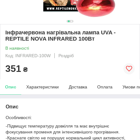
Інфрачервона нагрівальна лампа UVA -
REPTILE NOVA INFRARED 100Вт
В наявності
Код: INFRARED-100W
Роздріб
351
₴
Опис
Характеристики
Доставка
Оплата
Умови п
Опис
Особливості:
-Підвищує температуру довкілля та має внутрішнє
фокусування променя для інтенсивнішого прогрівання.
-Краснате світло не порушує нормальний цикл активності,