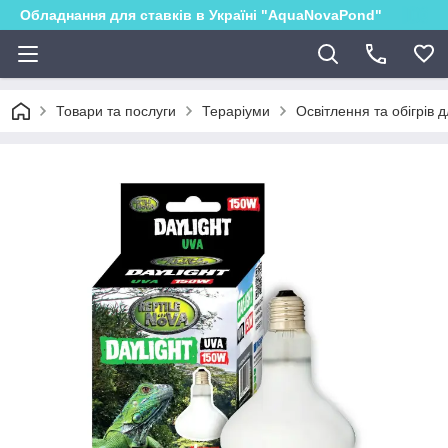
Обладнання для ставків в Україні "AquaNovaPond"
Товари та послуги
Тераріуми
Освітлення та обігрів 