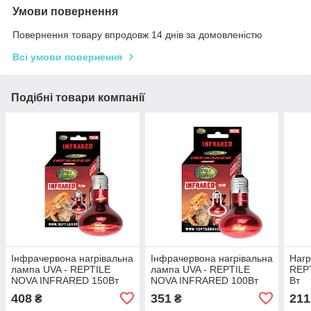
Умови повернення
Повернення товару впродовж 14 днів за домовленістю
Всі умови повернення
Подібні товари компанії
Інфрачервона нагрівальна
Інфрачервона нагрівальна
Нагр
лампа UVA - REPTILE
лампа UVA - REPTILE
REPT
NOVA INFRARED 150Вт
NOVA INFRARED 100Вт
Вт
408
351
211
₴
₴