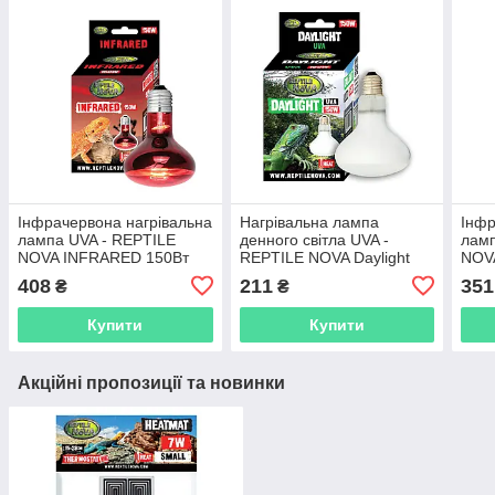
Інфрачервона нагрівальна
Нагрівальна лампа
Інфр
лампа UVA - REPTILE
денного світла UVA -
ламп
NOVA INFRARED 150Вт
REPTILE NOVA Daylight
NOV
150 Вт
408
211
351
₴
₴
Купити
Купити
Акційні пропозиції та новинки