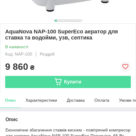
AquaNova NAP-100 SuperEco аератор для
ставка та водойми, узв, септика
В наявності
Код: NAP-100
Роздріб
9 860
₴
Купити
Опис
Характеристики
Доставка
Оплата
Умови п
Опис
Економічне збагачення ставків киснем - повітряний компресор
для септики AquaNova NAP-100 SuperEco Потужність 65 Вт.