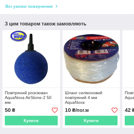
Всі умови повернення
З цим товаром також замовляють
Повітряний розсіювач
Шланг силіконовий
Пові
AquaNova AirStone-2 50
повітряний 4 мм
Aqua
мм.
AquaNova
50
10
42
₴
₴/пог.м
Купити
Купити