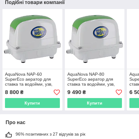
Подібні товари компанії
AquaNova NAP-60
AquaNova NAP-80
Aqu
SuperEco аератор для
SuperEco аератор для
Supe
ставка та водойми, узв,
ставка та водойми, узв,
став
септика
септика
септ
8 800
9 490
6 5
₴
₴
Купити
Купити
Про нас
96% позитивних з 27 відгуків за рік