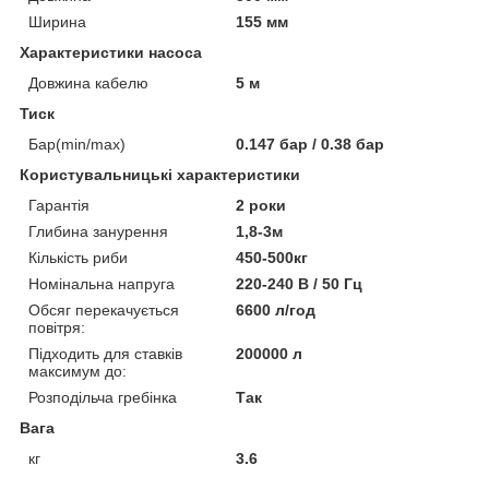
Ширина
155 мм
Характеристики насоса
Довжина кабелю
5 м
Тиск
Бар(min/max)
0.147 бар / 0.38 бар
Користувальницькі характеристики
Гарантія
2 роки
Глибина занурення
1,8-3м
Кількість риби
450-500кг
Номінальна напруга
220-240 В / 50 Гц
Обсяг перекачується
6600 л/год
повітря:
Підходить для ставків
200000 л
максимум до:
Розподільча гребінка
Так
Вага
кг
3.6