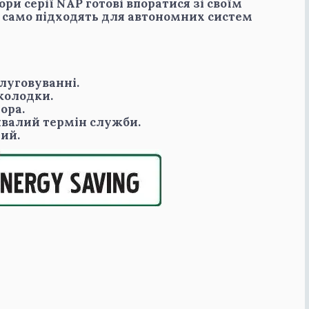
ри серії NAP готові впоратися зі своїм
к само підходять для автономних систем
слуговуванні.
 колодки.
ора.
ивалий термін служби.
ий.