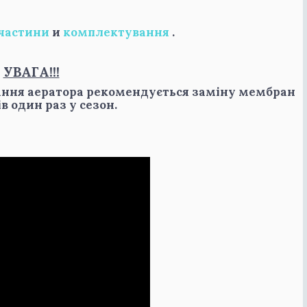
частини
и
комплектування
.
УВАГА!!!
ння аератора рекомендується заміну мембран
ів один раз у сезон.