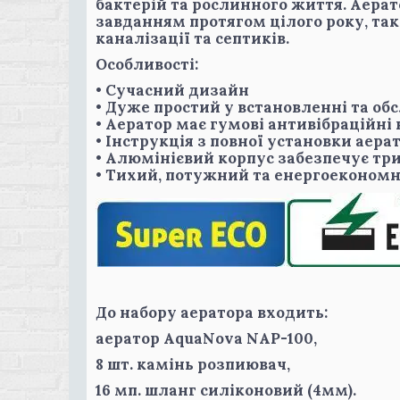
бактерій та рослинного життя. Аерато
завданням протягом цілого року, та
каналізації та септиків.
Особливості:
• Сучасний дизайн
• Дуже простий у встановленні та об
• Аератор має гумові антивібраційні
• Інструкція з повної установки аерат
• Алюмінієвий корпус забезпечує тр
• Тихий, потужний та енергоекономн
До набору аератора входить:
аератор AquaNova NAP-100,
8 шт. камінь розпиювач,
16 мп. шланг силіконовий (4мм).