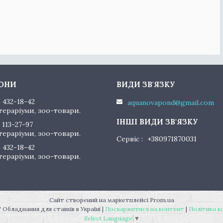
) 432-18-42
aquanovapond@gmail.com
тераріуми, зоо-товари.
 113-27-97
тераріуми, зоо-товари.
Сервіс
+380971870031
) 432-18-42
тераріуми, зоо-товари.
Сайт створений на маркетплейсі
Prom.ua
"AquaNovaPond" Обладнання для ставків в Україні |
Поскаржитися на контент
|
Політика к
Select Language
▼