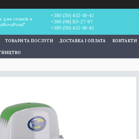
+380 (50) 432-18-42
 для ставків в
+380 (98) 113-27-97
uaNovaPond"
+380 (50) 432-18-42
ТОВАРИ ТА ПОСЛУГИ
ДОСТАВКА І ОПЛАТА
КОНТАКТИ
ІТНИЦТВО