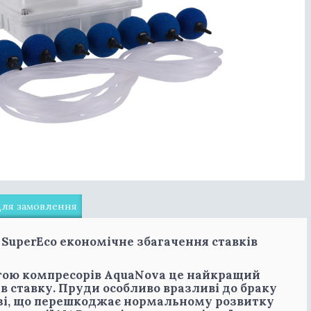
для замовлення
 SuperEco економічне збагачення ставків
огою компресорів AquaNova це найкращий
 в ставку. Пруди особливо вразливі до браку
озі, що перешкоджає нормальному розвитку