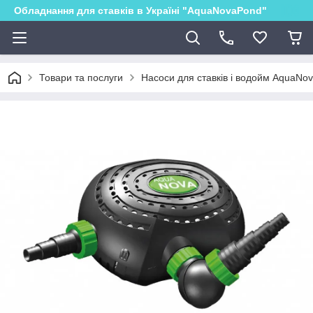
Обладнання для ставків в Україні "AquaNovaPond"
Товари та послуги
Насоси для ставків і водойм AquaNo