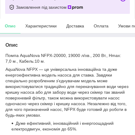
Замовлення під захистом
Опис
Характеристики
Доставка
Оплата
Умови п
Опис
Помпа AquaNova NFPX-20000, 19000 л/хв., 200 Вт., Hmax:
7,0 м., Кабель:10 м.
AquaNova NFPX — це універсальна інноваційна та дуже
енергоефективна модель насоса для ставка. Завдяки
спеціально розробленим з'єднувачам модель може
використовуватися традиційно для перекачування води через
кришку насоса або для забору води через скімер так званий
поверхневий фільтр, також можна використовувати насос
одночасно через скімер і кришку насоса. Незалежно від того,
для чого призначений насос, NFPX буде готовий до роботи в
будь-яких умовах.
Дуже ефективний, інноваційний і енергоощадний
електродвигун, економія до 65%.