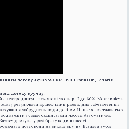
анням потоку AquaNova NM-3500 Fountain, 12 ватів.
ість потоку вручну
.
 електродвигун, з економією енергії до 60%. Можливість
є змогу регулювати правильний рівень для забезпечення
ачування забруднень води до 4 мм. Ці насос постачаються
продовжити термін експлуатації насоса. Автоматичне
хист двигуна, у разі браку води в насосі.
олювати потік води на виході вручну. Бувши в змозі