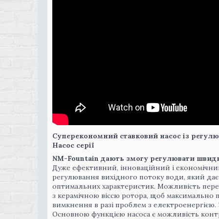
Суперекономний ставковий насос із регулюв
Насос серії
NM-Fountain дають змогу регулювати швидк
Дуже ефективний, інноваційний і економічний
регулювання вихідного потоку води, який да
оптимальних характеристик. Можливість перек
з керамічною віссю ротора, щоб максимально 
вимкнення в разі проблем з електроенергією. За
Основною функцією насоса є можливість контр