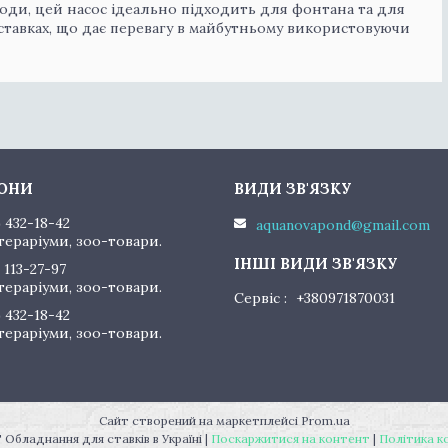
оди, цей насос ідеально підходить для фонтана та для
ставках, що дає перевагу в майбутньому використовуючи
) 432-18-42
aquanovapond@gmail.com
тераріуми, зоо-товари.
 113-27-97
тераріуми, зоо-товари.
Сервіс
+380971870031
) 432-18-42
тераріуми, зоо-товари.
Сайт створений на маркетплейсі
Prom.ua
"AquaNovaPond" Обладнання для ставків в Україні |
Поскаржитися на контент
|
Політика к