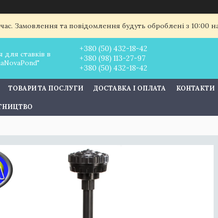
 час. Замовлення та повідомлення будуть оброблені з 10:00 
+380 (50) 432-18-42
 для ставків в
+380 (98) 113-27-97
uaNovaPond"
+380 (50) 432-18-42
ТОВАРИ ТА ПОСЛУГИ
ДОСТАВКА І ОПЛАТА
КОНТАКТИ
ІТНИЦТВО