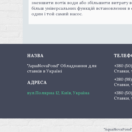
зменшити потік води або збільшити витрату в
більш універсальних функцій встановлення в 
один і той самий насос.
"AquaNovaPond" Обладнання для
+380 (50
ставків в Україні
Ставки, 
+380 (98)
Ставки, 
вул.Полярна 12, Київ, Україна
+380 (50
Ставки, 