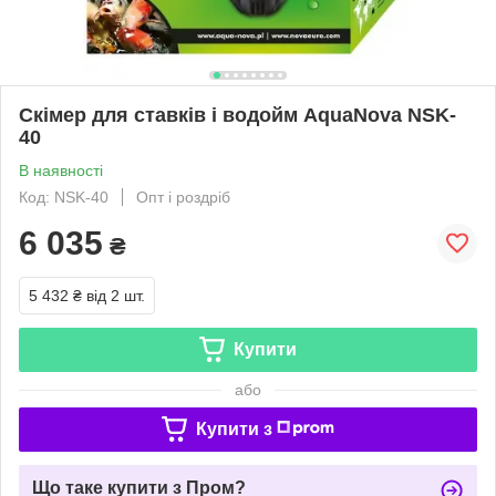
Скімер для ставків і водойм AquaNova NSK-
40
В наявності
Код: NSK-40
Опт і роздріб
6 035
₴
5 432 ₴
від 2 шт.
Купити
або
Купити з
Що таке купити з Пром?