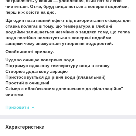
потрапляють у кошик — уловлювач, який потім легко
чиститься. Отже, бруд видаляється з поверхні водойми,
перш ніж осісти на дно.
Ще один позитивний ефект від використання скімера для
ставка полягає в тому, що температура в глибині
водойми залишається незмінною завдяки тому, що тепла
вода постійно всмоктується з поверхні водойми,
завдяки чому знижується утворення водоростей.
Особливості приладу:
Чудово очищає поверхню води
Підтримує однакову температуру води в ставку
Створює додаткову аерацію
Пристосовується до рівня води (плавальний)
Простий в очищенні
Скімер є обов'язковим доповненням до фільтраційної
системи.
Приховати
Характеристики