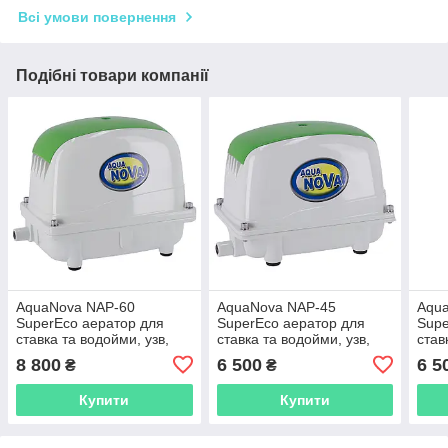
Всі умови повернення
Подібні товари компанії
AquaNova NAP-60
AquaNova NAP-45
Aqu
SuperEco аератор для
SuperEco аератор для
Supe
ставка та водойми, узв,
ставка та водойми, узв,
став
септика
септика
септ
8 800
6 500
6 5
₴
₴
Купити
Купити