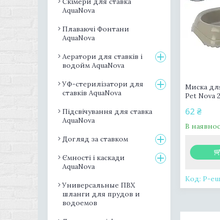
Скімери для ставка
AquaNova
Плаваючі Фонтани
AquaNova
Аератори для ставків і
водойм AquaNova
УФ-стерилізатори для
Миска для
ставків AquaNova
Pet Nova 
62 ₴
Підсвічування для ставка
AquaNova
В наявнос
Догляд за ставком
Ємності і каскади
AquaNova
P-eu
Универсальные ПВХ
шланги для прудов и
водоемов