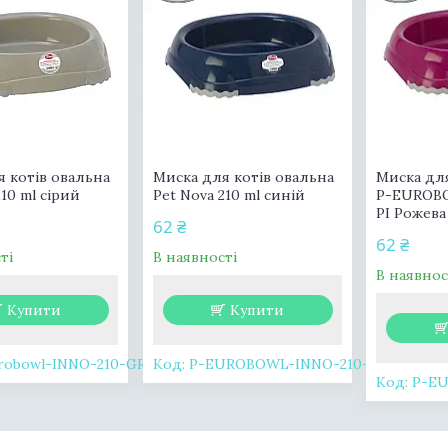
 котів овальна
Миска для котів овальна
Миска для
210 ml сірий
Pet Nova 210 ml синій
P-EUROB
PI Рожева
62 ₴
62 ₴
ті
В наявності
В наявнос
Купити
Купити
robowl-INNO-210-GR
P-EUROBOWL-INNO-210-BL
P-EU