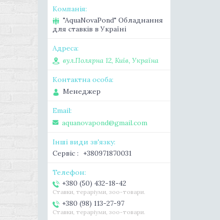
"AquaNovaPond" Обладнання
для ставків в Україні
вул.Полярна 12, Київ, Україна
Менеджер
aquanovapond@gmail.com
Сервіс
+380971870031
+380 (50) 432-18-42
Ставки, тераріуми, зоо-товари.
+380 (98) 113-27-97
Ставки, тераріуми, зоо-товари.