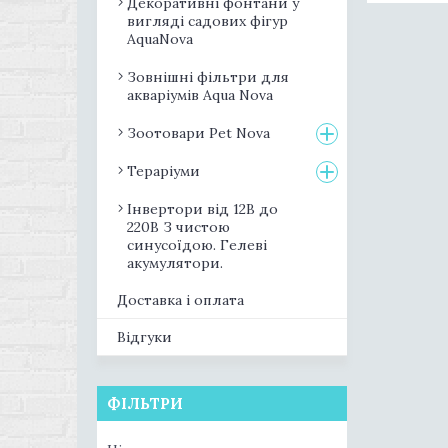
Декоративні фонтани у
вигляді садових фігур
AquaNova
Зовнішні фільтри для
акваріумів Aqua Nova
Зоотовари Pet Nova
Тераріуми
Інвертори від 12В до
220В З чистою
синусоїдою. Гелеві
акумулятори.
Доставка і оплата
Відгуки
ФІЛЬТРИ