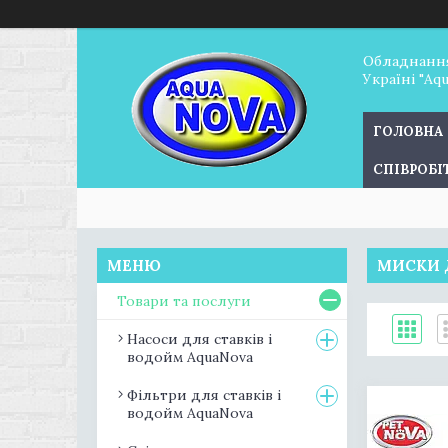
Обладнання
Україні "Aq
ГОЛОВНА
СПІВРОБ
МИСКИ Д
Товари та послуги
Насоси для ставків і
водойм AquaNova
Фільтри для ставків і
водойм AquaNova