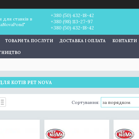
+380 (50) 432-18-42
 для ставків в
+380 (98) 113-27-97
uaNovaPond"
+380 (50) 432-18-42
ТОВАРИ ТА ПОСЛУГИ
ДОСТАВКА І ОПЛАТА
КОНТАКТИ
ІТНИЦТВО
ЛЯ КОТІВ PET NOVA