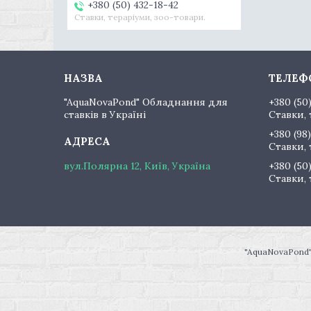
+380 (50) 432-18-42
Ставки, тераріуми, зоо-товари.
"AquaNovaPond" Обладнання для
+380 (50
ставків в Україні
Ставки, 
+380 (98)
Ставки, 
вул.Полярна 12, Київ, Україна
+380 (50
Ставки, 