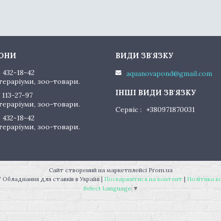
) 432-18-42
aquanovapond@gmail.com
тераріуми, зоо-товари.
 113-27-97
тераріуми, зоо-товари.
Сервіс
+380971870031
) 432-18-42
тераріуми, зоо-товари.
Сайт створений на маркетплейсі
Prom.ua
"AquaNovaPond" Обладнання для ставків в Україні |
Поскаржитися на контент
|
Політика к
Select Language
▼