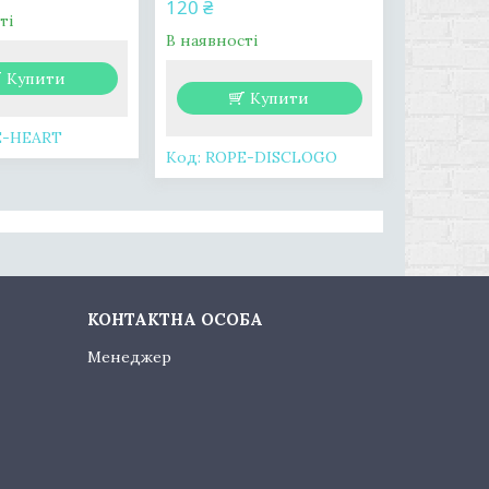
120 ₴
ті
В наявності
Купити
Купити
E-HEART
ROPE-DISCLOGO
Менеджер