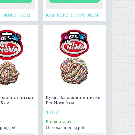
E-3KNOT-51CM
ROPE-3KNOT-38CM
вовняної нитки
Куля з бавовняної нитки
,5 см
Pet Nova 9 см
120 ₴
ті
В наявності
 роздріб
Оптом і в роздріб