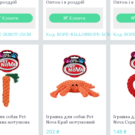
 роздріб
Оптом і в роздріб
Оптом і в
Купити
Купити
E-2KNOT-25CM
ROPE-BALLONROPE-5CM
ROP
ля собак Pet
Іграшка для собак Pet
Іграшка д
ква мотузкова
Nova Краб мотузковий
Nova Сер
202 ₴
148 ₴