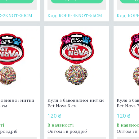
E-2KNOT-30CM
ROPE-4KNOT-55CM
ROP
авовняної нитки
Куля з бавовняної нитки
Куля з ба
5 см
Pet Nova 6 см
Pet Nova 7
120 ₴
120 ₴
ті
В наявності
В наявнос
 роздріб
Оптом і в роздріб
Оптом і в