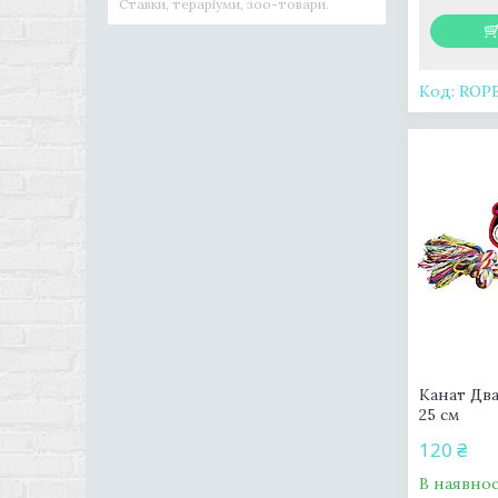
Ставки, тераріуми, зоо-товари.
ROP
Канат Два
25 см
120 ₴
В наявнос