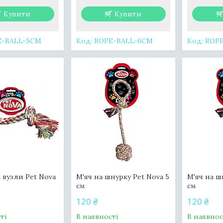
Купити
Купити
E-BALL-5CM
ROPE-BALL-6CM
ROPE
 вузли Pet Nova
М'яч на шнурку Pet Nova 5
М'яч на ш
см
см
120 ₴
120 ₴
ті
В наявності
В наявнос