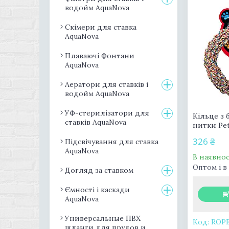
водойм AquaNova
Скімери для ставка
AquaNova
Плаваючі Фонтани
AquaNova
Аератори для ставків і
водойм AquaNova
УФ-стерилізатори для
Кільце з 
ставків AquaNova
нитки Pet
326 ₴
Підсвічування для ставка
AquaNova
В наявнос
Оптом і в
Догляд за ставком
Ємності і каскади
AquaNova
Универсальные ПВХ
ROP
шланги для прудов и