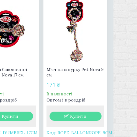
з бавовняної
М'яч на шнурку Pet Nova 9
 Nova 17 см
см
171 ₴
ті
В наявності
 роздріб
Оптом і в роздріб
Купити
Купити
E-DUMBBEL-17CM
ROPE-BALLONROPE-9CM