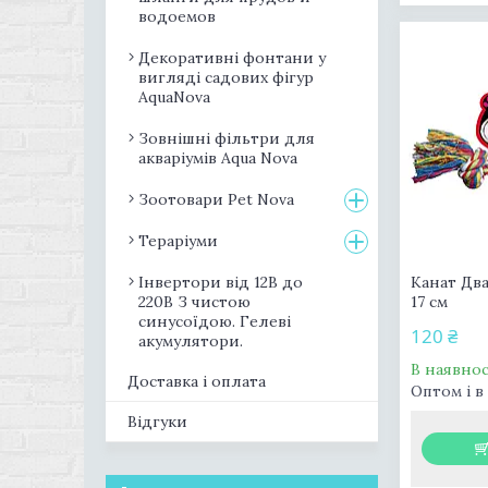
водоемов
Декоративні фонтани у
вигляді садових фігур
AquaNova
Зовнішні фільтри для
акваріумів Aqua Nova
Зоотовари Pet Nova
Тераріуми
Інвертори від 12В до
Канат Два
220В З чистою
17 см
синусоїдою. Гелеві
120 ₴
акумулятори.
В наявнос
Доставка і оплата
Оптом і в
Відгуки