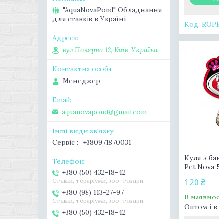
"AquaNovaPond" Обладнання
для ставків в Україні
ROP
вул.Полярна 12, Київ, Україна
Менеджер
aquanovapond@gmail.com
Сервіс
+380971870031
Куля з б
Pet Nova 
+380 (50) 432-18-42
120 ₴
Ставки, тераріуми, зоо-товари.
+380 (98) 113-27-97
В наявнос
Ставки, тераріуми, зоо-товари.
Оптом і в
+380 (50) 432-18-42