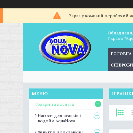
Зараз у компанії неробочий ч
Обладнання
Україні "Aq
ГОЛОВНА
СПІВРОБ
ІГРАШКИ
Товари та послуги
Насоси для ставків і
водойм AquaNova
Фільтри для ставків і