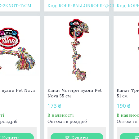
E-2KNOT-17CM
ROPE-BALLONROPE-7,5CM
ROP
 вузли Pet Nova
Канат Чотири вузли Pet
Канат Три
Nova 55 см
51 см
173 ₴
190 ₴
ті
В наявності
В наявнос
 роздріб
Оптом і в роздріб
Оптом і в
Купити
Купити