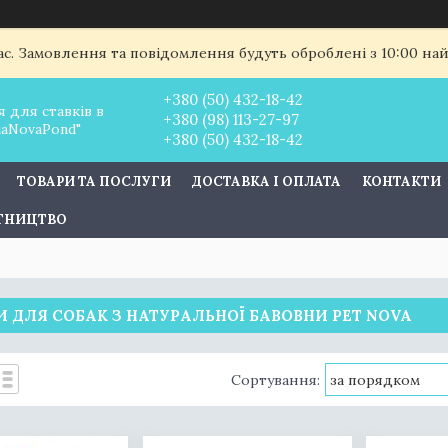
ас. Замовлення та повідомлення будуть оброблені з 10:00 най
+380 (50) 432-18-42
 для ставків в
+380 (98) 113-27-97
uaNovaPond"
+380 (50) 432-18-42
ТОВАРИ ТА ПОСЛУГИ
ДОСТАВКА І ОПЛАТА
КОНТАКТИ
ІТНИЦТВО
 ДЛЯ СОБАК З НАТУРАЛЬНОЇ БАВОВНИ PET NOVA