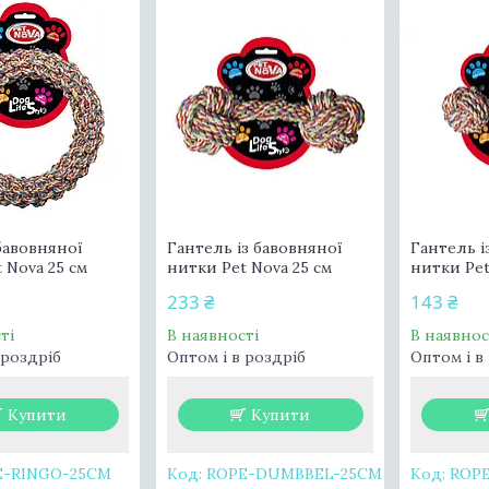
бавовняної
Гантель із бавовняної
Гантель і
 Nova 25 см
нитки Pet Nova 25 см
нитки Pet
233 ₴
143 ₴
ті
В наявності
В наявнос
 роздріб
Оптом і в роздріб
Оптом і в
Купити
Купити
E-RINGO-25CM
ROPE-DUMBBEL-25CM
ROP