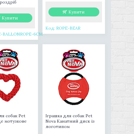
 роздріб
Купити
Купити
ROPE-BEAR
E-BALLONROPE-6CM
ля собак Pet
Іграшка для собак Pet
це мотузкове
Nova Канатний диск із
логотипом