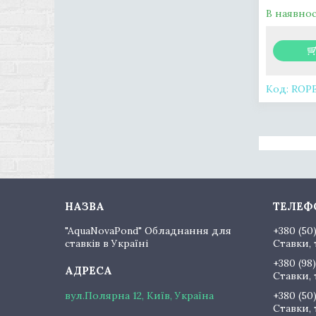
В наявнос
ROP
"AquaNovaPond" Обладнання для
+380 (50
ставків в Україні
Ставки, 
+380 (98)
Ставки, 
вул.Полярна 12, Київ, Україна
+380 (50
Ставки, 