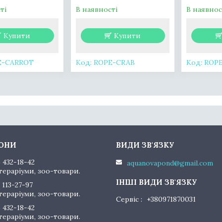
ті
В наявності
В наявнос
Купити
Купити
E-CARROT
ROPE-CRAB
ROP
) 432-18-42
aquanovapond@gmail.com
тераріуми, зоо-товари.
 113-27-97
тераріуми, зоо-товари.
Сервіс
+380971870031
) 432-18-42
тераріуми, зоо-товари.