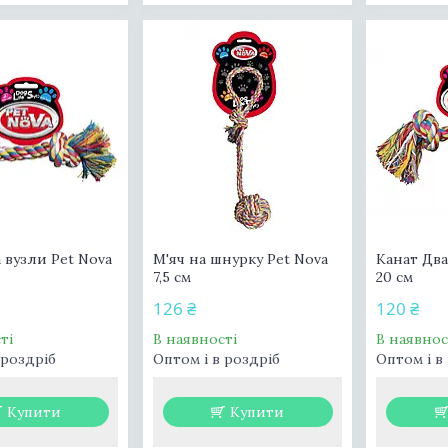
 вузли Pet Nova
М'яч на шнурку Pet Nova
Канат Два
7,5 см
20 см
126 ₴
120 ₴
ті
В наявності
В наявнос
 роздріб
Оптом і в роздріб
Оптом і в
Купити
Купити