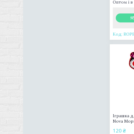
Оптом і в
ROP
Іграшка д
Nova Мор
120 ₴