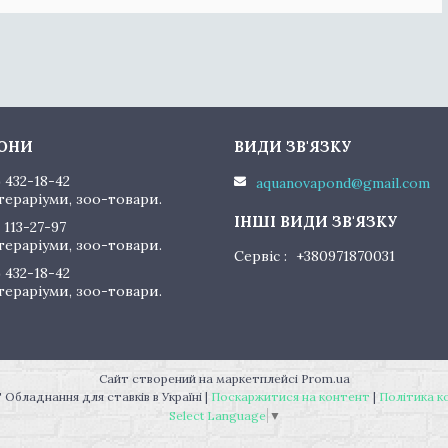
) 432-18-42
aquanovapond@gmail.com
тераріуми, зоо-товари.
 113-27-97
тераріуми, зоо-товари.
Сервіс
+380971870031
) 432-18-42
тераріуми, зоо-товари.
Сайт створений на маркетплейсі
Prom.ua
"AquaNovaPond" Обладнання для ставків в Україні |
Поскаржитися на контент
|
Політика к
Select Language
▼