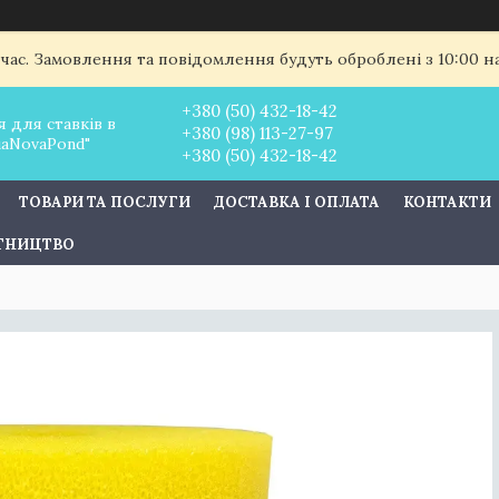
 час. Замовлення та повідомлення будуть оброблені з 10:00 
+380 (50) 432-18-42
 для ставків в
+380 (98) 113-27-97
uaNovaPond"
+380 (50) 432-18-42
ТОВАРИ ТА ПОСЛУГИ
ДОСТАВКА І ОПЛАТА
КОНТАКТИ
ІТНИЦТВО