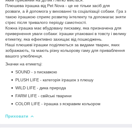
Плюшева іграшка від Pet Nova - це не тільки засіб для
розваги, а й допомога у вихованні та соціалізації собаки. Гра з
такою іграшкою сприяє розвитку інтелекту та допомагає зняти
стрес після тривалого періоду самотності.
Кожна іграшка має вбудовану пискавку, яка призначена для
привернення уваги собаки: іграшки упаковані в товсту і велику
етикетку, яка ефективно захищає від пошкоджень.
Наші плюшеві іграшки поділяються за видами тварин, яких
зображають, та мають різну кольорову гаму для приваблення
вашого улюбленця.
Значки на етикетці:
SOUND - з пиcкавкою
PLUSH LIFE - категорія іграшок з плюшу
WILD LIFE - дика природа
FARM LIFE - свійські тварини
COLOR LIFE - іграшка з яскравим кольором
Приховати