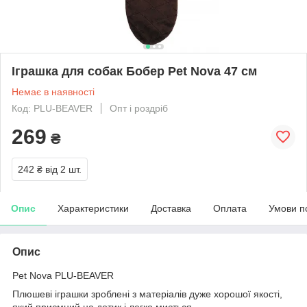
Іграшка для собак Бобер Pet Nova 47 см
Немає в наявності
Код: PLU-BEAVER
Опт і роздріб
269
₴
242 ₴
від 2 шт.
Опис
Характеристики
Доставка
Оплата
Умови п
Опис
Pet Nova PLU-BEAVER
Плюшеві іграшки зроблені з матеріалів дуже хорошої якості,
який приємний на дотик і легко миється.