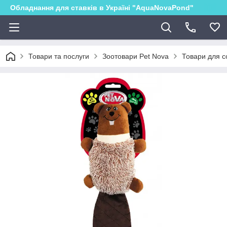
Обладнання для ставків в Україні "AquaNovaPond"
Товари та послуги
Зоотовари Pet Nova
Товари для с