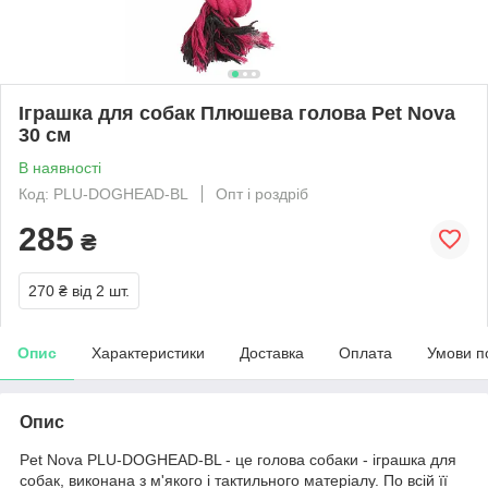
Іграшка для собак Плюшева голова Pet Nova
30 см
В наявності
Код: PLU-DOGHEAD-BL
Опт і роздріб
285
₴
270 ₴
від 2 шт.
Опис
Характеристики
Доставка
Оплата
Умови п
Опис
Pet Nova PLU-DOGHEAD-BL - це голова собаки - іграшка для
собак, виконана з м'якого і тактильного матеріалу. По всій її