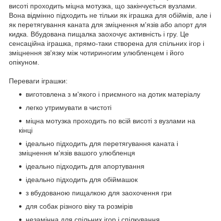
висоті проходить міцна мотузка, що закінчується вузлами.
Вона відмінно підходить не тільки як іграшка для обіймів, але і
як перетягування каната для зміцнення м'язів або апорт для
кидка. Вбудована пищалка заохочує активність і гру. Це
сенсаційна іграшка, прямо-таки створена для спільних ігор і
зміцнення зв'язку між чотириногим улюбленцем і його
опікуном.
Переваги іграшки:
виготовлена з м'якого і приємного на дотик матеріалу
легко утримувати в чистоті
міцна мотузка проходить по всій висоті з вузлами на
кінці
ідеально підходить для перетягування каната і
зміцнення м'язів вашого улюбленця
ідеально підходить для апортування
ідеально підходить для обіймашок
з вбудованою пищалкою для заохочення гри
для собак різного віку та розмірів
незамінна для спільних ігор і спілкування