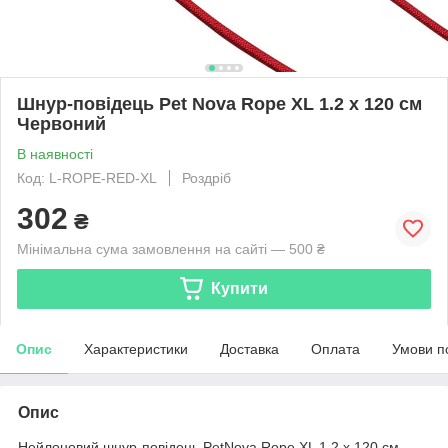
Шнур-повідець Pet Nova Rope XL 1.2 x 120 см
Червоний
В наявності
Код: L-ROPE-RED-XL
Роздріб
302
₴
Мінімальна сума замовлення на сайті — 500 ₴
Купити
Опис
Характеристики
Доставка
Оплата
Умови п
Опис
Нейлоновий шнур-повідець PetNova Rope XL 1.2 x 120 см