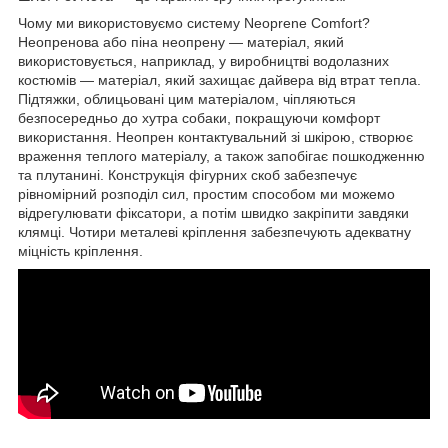
Чому ми використовуємо систему Neoprene Comfort?
Неопренова або піна неопрену — матеріал, який
використовується, наприклад, у виробництві водолазних
костюмів — матеріал, який захищає дайвера від втрат тепла.
Підтяжки, облицьовані цим матеріалом, чіпляються
безпосередньо до хутра собаки, покращуючи комфорт
використання. Неопрен контактувальний зі шкірою, створює
враження теплого матеріалу, а також запобігає пошкодженню
та плутанині. Конструкція фігурних скоб забезпечує
рівномірний розподіл сил, простим способом ми можемо
відрегулювати фіксатори, а потім швидко закріпити завдяки
клямці. Чотири металеві кріплення забезпечують адекватну
міцність кріплення.