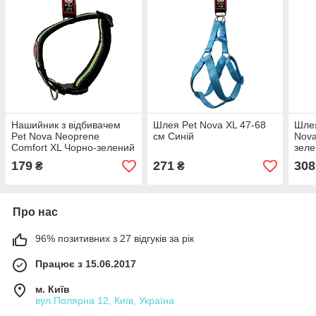
Нашийник з відбивачем
Шлея Pet Nova XL 47-68
Шлея
Pet Nova Neoprene
см Синій
Nova
Comfort XL Чорно-зелений
зел
179
271
308
₴
₴
Про нас
96% позитивних з 27 відгуків за рік
Працює з 15.06.2017
м. Київ
вул.Полярна 12, Київ, Україна