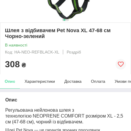
Шлея з відбивачем Pet Nova XL 47-68 см
Чорно-зелений
В наявності
Код: HA-NEO-REFBLACK-XL
Роздріб
308
₴
Опис
Характеристики
Доставка
Оплата
Умови п
Опис
Регульована нейлонова шлея з
технологією NEOPRENE COMFORT розміром XL - 2,5
см (47-68 см), чорний із відбивачем.
Шлеї Pet Nova — це гарантія зручних прогулянок.