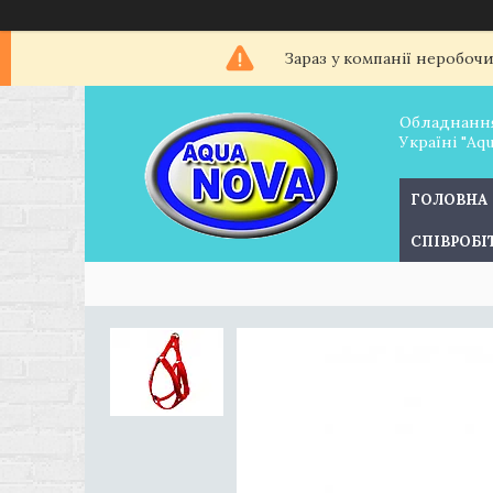
Зараз у компанії неробоч
Обладнання
Україні "Aq
ГОЛОВНА
СПІВРОБ