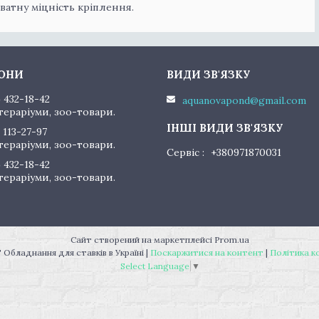
ватну міцність кріплення.
) 432-18-42
aquanovapond@gmail.com
тераріуми, зоо-товари.
 113-27-97
тераріуми, зоо-товари.
Сервіс
+380971870031
) 432-18-42
тераріуми, зоо-товари.
Сайт створений на маркетплейсі
Prom.ua
"AquaNovaPond" Обладнання для ставків в Україні |
Поскаржитися на контент
|
Політика к
Select Language
▼