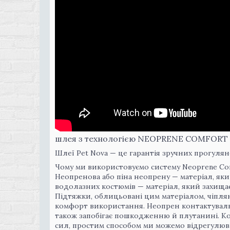
шлея з технологією NEOPRENE COMFORT роз
Шлеї Pet Nova — це гарантія зручних прогулян
Чому ми використовуємо систему Neoprene Co
Неопренова або піна неопрену — матеріал, як
водолазних костюмів — матеріал, який захищає
Підтяжки, облицьовані цим матеріалом, чіпля
комфорт використання. Неопрен контактувальн
також запобігає пошкодженню й плутанині. Ко
сил, простим способом ми можемо відрегулюва