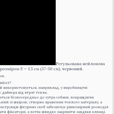
Регульована нейлонова
міром S — 1,5 см (37-50 см), червоний.
ок.
mfort?
ий використовується, наприклад, у виробництві
 дайвера від втрат тепла.
ються безпосередньо до хутра собаки, покращуючи
ий зі шкірою, створює враження теплого матеріалу, а
нструкція фігурних скоб забезпечує рівномірний розподіл
ти фіксатори, а потім швидко закріпити завдяки клямці.