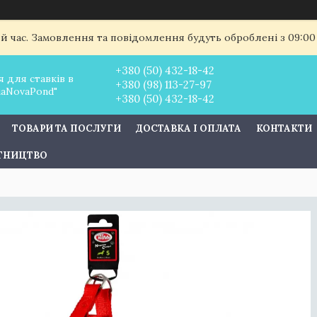
ий час. Замовлення та повідомлення будуть оброблені з 09:00
+380 (50) 432-18-42
 для ставків в
+380 (98) 113-27-97
uaNovaPond"
+380 (50) 432-18-42
ТОВАРИ ТА ПОСЛУГИ
ДОСТАВКА І ОПЛАТА
КОНТАКТИ
ІТНИЦТВО