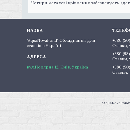
Чотири металеві кріплення забезпечують адек
"AquaNovaPond" Обладнання для
+380 (50
ставків в Україні
Ставки, 
+380 (98)
Ставки, 
вул.Полярна 12, Київ, Україна
+380 (50
Ставки, 