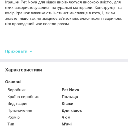
Іграшки Pet Nova для кішок вирізняються високою якістю, для
яких використовувалися натуральні матеріали. Конструкція та
колір іграшок викликають інстинкт мисливця в кота, і, як ви
знаєте, ніщо так не зміцнює зв'язок між власником і твариною,
ніж проведений час весело разом.
Приховати
Характеристики
Основні
Виробник
Pet Nova
Країна виробник
Польща
Вид тварин
Кішки
Призначення
Для кішок
Розмір
4 см
Тип
М'ячі