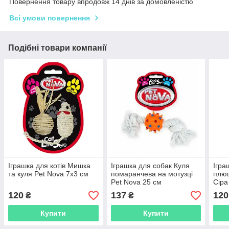
Повернення товару впродовж 14 днів за домовленістю
Всі умови повернення
Подібні товари компанії
Іграшка для котів Мишка
Іграшка для собак Куля
Ігра
та куля Pet Nova 7х3 см
помаранчева на мотузці
плюш
Pet Nova 25 см
Сіра
120
137
120
₴
₴
Купити
Купити