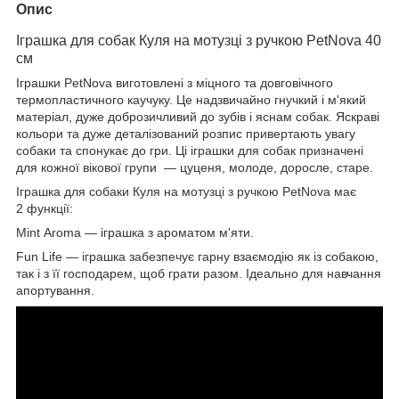
Опис
Іграшка для собак Куля на мотузці з ручкою PetNova 40
см
Іграшки PetNova виготовлені з міцного та довговічного
термопластичного каучуку. Це надзвичайно гнучкий і м'який
матеріал, дуже доброзичливий до зубів і яснам собак. Яскраві
кольори та дуже деталізований розпис привертають увагу
собаки та спонукає до гри. Ці іграшки для собак призначені
для кожної вікової групи — цуценя, молоде, доросле, старе.
Іграшка для собаки Куля на мотузці з ручкою PetNova має
2 функції:
Mint Aroma — іграшка з ароматом м'яти.
Fun Life — іграшка забезпечує гарну взаємодію як із собакою,
так і з її господарем, щоб грати разом. Ідеально для навчання
апортування.