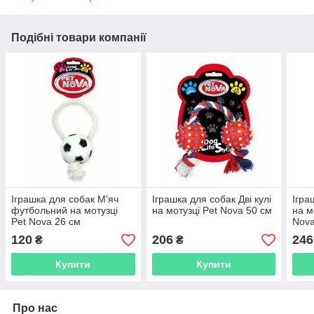
Подібні товари компанії
Іграшка для собак М'яч
Іграшка для собак Дві кулі
Ігра
футбольний на мотузці
на мотузці Pet Nova 50 см
на м
Pet Nova 26 см
Nova
120
206
246
₴
₴
Купити
Купити
Про нас