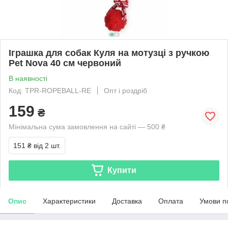
Іграшка для собак Куля на мотузці з ручкою
Pet Nova 40 см червоний
В наявності
Код: TPR-ROPEBALL-RE
Опт і роздріб
159
₴
Мінімальна сума замовлення на сайті — 500 ₴
151 ₴
від 2 шт.
Купити
Опис
Характеристики
Доставка
Оплата
Умови п