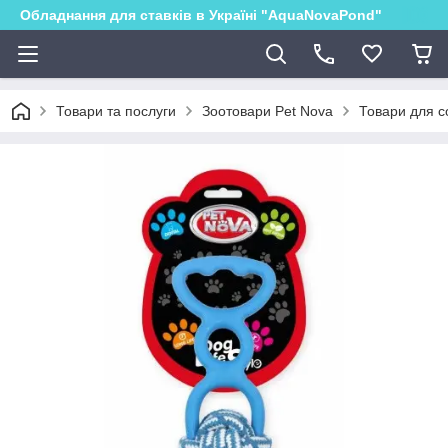
Обладнання для ставків в Україні "AquaNovaPond"
Товари та послуги
Зоотовари Pet Nova
Товари для с