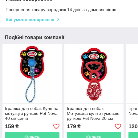
Повернення товару впродовж 14 днів за домовленістю
Всі умови повернення
Подібні товари компанії
Іграшка для собак Куля на
Іграшка для собак
Ігра
мотузці з ручкою Pet Nova
Мотузкова куля з гумовою
Nova
40 см синій
ручкою Pet Nova 20 см
червоний
159
179
120
₴
₴
Купити
Купити