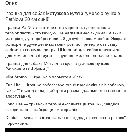
Опис
Іграшка для собак Мотузкова куля з гумовою ручкою
PetNova 20 см синій
Іграшки PetNova виготовлені з міцного та довговічного
термопластичного каучуку. Це надзвичайно гнучкий і м'який
матеріал, дуже доброзичливий до зубів і яснам собак. Яскраві
кольори та дуже деталізований розпис привертають увагу
собаки та спонукає до гри. Ці іграшки для собак призначені
для кожної вікової групи — цуценя, молоде, доросле, старе.
Іграшка для собаки Мотузкова куля з гумовою ручкою
PetNova має 4 функції:
Mint Aroma — іграшка з ароматом м'яти.
Fun Life — іграшка забезпечує гарну взаємодію як із собакою,
так і з її господарем, щоб грати разом. Ідеально для навчання
апортування.
Long Life — тривалий термін експлуатації іграшки, завдяки
використанню найкращих матеріалів.
Dental — масажна іграшка для ясен, додаткова гігієна ротової
порожнини.