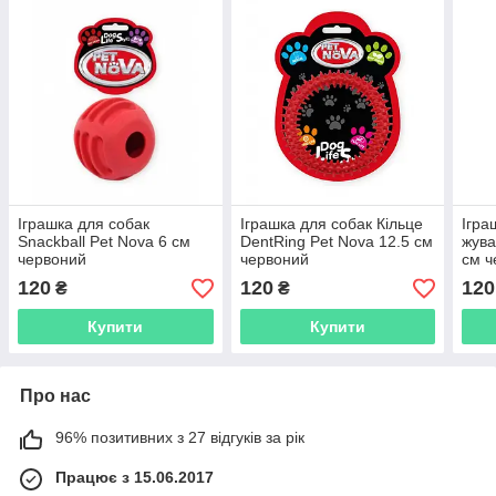
Іграшка для собак
Іграшка для собак Кільце
Ігра
Snackball Pet Nova 6 см
DentRing Pet Nova 12.5 см
жува
червоний
червоний
см ч
120
120
120
₴
₴
Купити
Купити
Про нас
96% позитивних з 27 відгуків за рік
Працює з 15.06.2017