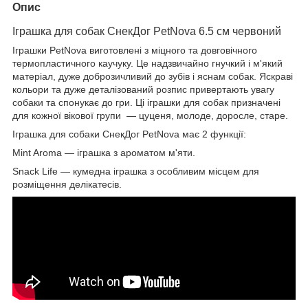
Опис
Іграшка для собак СнекДог PetNova 6.5 см червоний
Іграшки PetNova виготовлені з міцного та довговічного
термопластичного каучуку. Це надзвичайно гнучкий і м'який
матеріал, дуже доброзичливий до зубів і яснам собак. Яскраві
кольори та дуже деталізований розпис привертають увагу
собаки та спонукає до гри. Ці іграшки для собак призначені
для кожної вікової групи — цуценя, молоде, доросле, старе.
Іграшка для собаки СнекДог PetNova має 2 функції:
Mint Aroma — іграшка з ароматом м'яти.
Snack Life — кумедна іграшка з особливим місцем для
розміщення делікатесів.