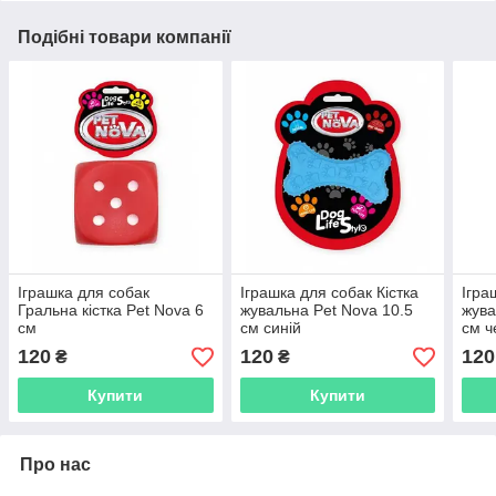
Подібні товари компанії
Іграшка для собак
Іграшка для собак Кістка
Ігра
Гральна кістка Pet Nova 6
жувальна Pet Nova 10.5
жува
см
см синій
см ч
120
120
120
₴
₴
Купити
Купити
Про нас