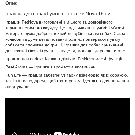
Опис
Іграшка для собак Гумова кістка PetNova 16 см
Іграшки PetNova виготовлені з міцного та довговічного
термопластичного каучуку. Це надзвичайно гнучкий і м'який
матеріал, дуже доброзичливий до зубів і яснам собак. Яскраві
кольори та дуже деталізований розпис привертають увагу
собаки та спонукає до гри. Ці іграшки для собак призначені
для кожної вікової групи — цуценя, молоде, доросле, старе.
Іграшка для собаки Кістка годівниця PetNova має 4 функції:
Beef Aroma — іграшка з ароматом яловичини.
Fun Life — іграшка забезпечує гарну взаємодію як із собакою,
так і з її господарем, щоб грати разом. Ідеально для навчання
апортування.