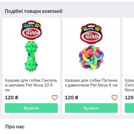
Подібні товари компанії
Іграшка для собак Гантель
Іграшка для собак Путанка
Ігра
із шипами Pet Nova 10.5
з дзвіночком Pet Nova 6 см
Сніг
см
Nova
120
120
120
₴
₴
Купити
Купити
Про нас