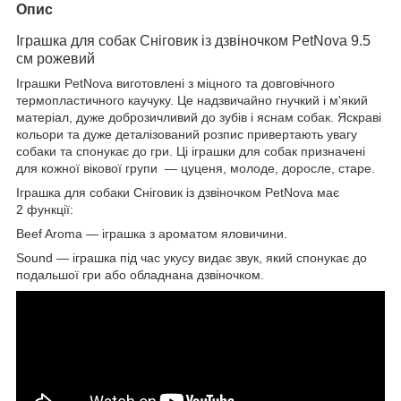
Опис
Іграшка для собак Сніговик із дзвіночком PetNova 9.5
см рожевий
Іграшки PetNova виготовлені з міцного та довговічного
термопластичного каучуку. Це надзвичайно гнучкий і м'який
матеріал, дуже доброзичливий до зубів і яснам собак. Яскраві
кольори та дуже деталізований розпис привертають увагу
собаки та спонукає до гри. Ці іграшки для собак призначені
для кожної вікової групи — цуценя, молоде, доросле, старе.
Іграшка для собаки Сніговик із дзвіночком PetNova має
2 функції:
Beef Aroma — іграшка з ароматом яловичини.
Sound — іграшка під час укусу видає звук, який спонукає до
подальшої гри або обладнана дзвіночком.