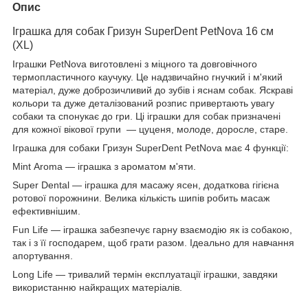
Опис
Іграшка для собак Гризун SuperDent PetNova 16 см
(XL)
Іграшки PetNova виготовлені з міцного та довговічного
термопластичного каучуку. Це надзвичайно гнучкий і м'який
матеріал, дуже доброзичливий до зубів і яснам собак. Яскраві
кольори та дуже деталізований розпис привертають увагу
собаки та спонукає до гри. Ці іграшки для собак призначені
для кожної вікової групи — цуценя, молоде, доросле, старе.
Іграшка для собаки Гризун SuperDent PetNova має 4 функції:
Mint Aroma — іграшка з ароматом м'яти.
Super Dental — іграшка для масажу ясен, додаткова гігієна
ротової порожнини. Велика кількість шипів робить масаж
ефективнішим.
Fun Life — іграшка забезпечує гарну взаємодію як із собакою,
так і з її господарем, щоб грати разом. Ідеально для навчання
апортування.
Long Life — тривалий термін експлуатації іграшки, завдяки
використанню найкращих матеріалів.