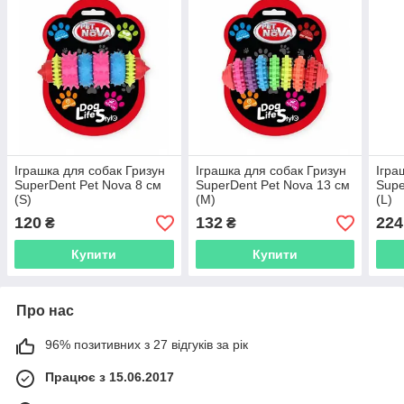
Іграшка для собак Гризун
Іграшка для собак Гризун
Ігра
SuperDent Pet Nova 8 см
SuperDent Pet Nova 13 см
Supe
(S)
(M)
(L)
120
132
224
₴
₴
Купити
Купити
Про нас
96% позитивних з 27 відгуків за рік
Працює з 15.06.2017