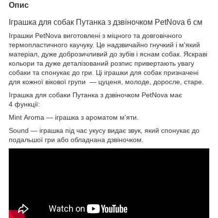
Опис
Іграшка для собак Путанка з дзвіночком PetNova 6 см
Іграшки PetNova виготовлені з міцного та довговічного
термопластичного каучуку. Це надзвичайно гнучкий і м'який
матеріал, дуже доброзичливий до зубів і яснам собак. Яскраві
кольори та дуже деталізований розпис привертають увагу
собаки та спонукає до гри. Ці іграшки для собак призначені
для кожної вікової групи — цуценя, молоде, доросле, старе.
Іграшка для собаки Путанка з дзвіночком PetNova має
4 функції:
Mint Aroma — іграшка з ароматом м'яти.
Sound — іграшка під час укусу видає звук, який спонукає до
подальшої гри або обладнана дзвіночком.