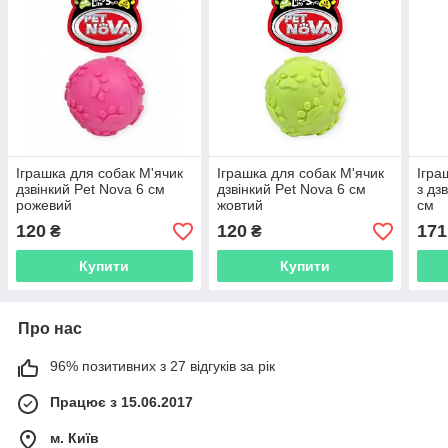
Іграшка для собак М'ячик
Іграшка для собак М'ячик
Ігра
дзвінкий Pet Nova 6 см
дзвінкий Pet Nova 6 см
з дз
рожевий
жовтий
см
120
120
171
₴
₴
Купити
Купити
Про нас
96% позитивних з 27 відгуків за рік
Працює з 15.06.2017
м. Київ