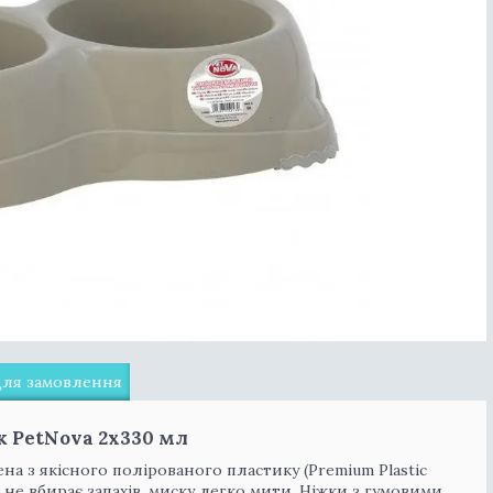
для замовлення
к PetNova 2х330 мл
на з якісного полірованого пластику (Premium Plastic
я, не вбирає запахів, миску легко мити. Ніжки з гумовими