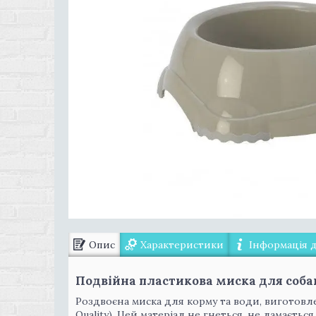
Опис
Характеристики
Інформація 
Подвійна пластикова миска для соба
Роздвоєна миска для корму та води, виготовле
Quality). Цей матеріал не гнеться, не ламаєтьс