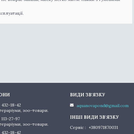
сплуатації.
) 432-18-42
aquanovapond@gmail.com
тераріуми, зоо-товари.
 113-27-97
тераріуми, зоо-товари.
Сервіс
+380971870031
) 432-18-42