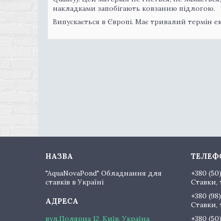
накладками запобігають ковзанню підлогою.
Випускається в Європі. Має тривалий термін ек
"AquaNovaPond" Обладнання для
+380 (50
ставків в Україні
Ставки, 
+380 (98)
Ставки, 
вул.Полярна 12, Київ, Україна
+380 (50