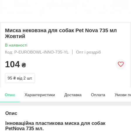
Миска нековзна для собак Pet Nova 735 мл
Жовтий
В наявності
Код: P-EUROBOWL-INNO-735-YL
Опт і роздріб
104
₴
95 ₴
від 2 шт.
Опис
Характеристики
Доставка
Оплата
Умови п
Опис
Інноваційна пластикова миска для собак
PetNova 735 мл.