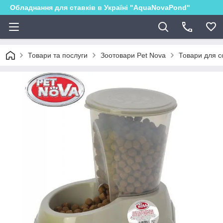
Обладнання для ставків в Україні "AquaNovaPond"
Товари та послуги
Зоотовари Pet Nova
Товари для с