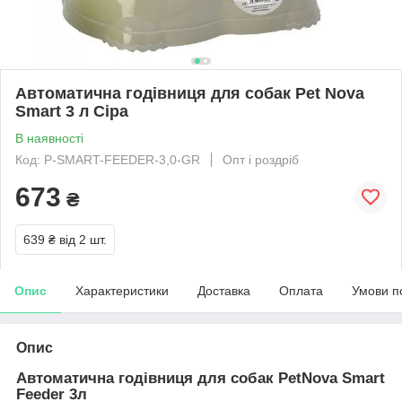
Автоматична годівниця для собак Pet Nova
Smart 3 л Сіра
В наявності
Код: P-SMART-FEEDER-3,0-GR
Опт і роздріб
673
₴
639 ₴
від 2 шт.
Опис
Характеристики
Доставка
Оплата
Умови п
Опис
Автоматична годівниця для собак PetNova Smart
Feeder 3л