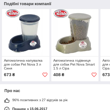
Подібні товари компанії
Автоматична напувалка
Автоматична годівниця
Авто
для собак Pet Nova 3 л
для собак Pet Nova Smart
для 
Синя
1.5 л Сіра
Сіра
673
408
673
₴
₴
Про нас
96% позитивних з 27 відгуків за рік
Працює з 15.06.2017