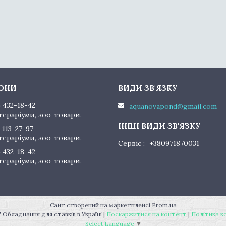
) 432-18-42
aquanovapond@gmail.com
тераріуми, зоо-товари.
 113-27-97
тераріуми, зоо-товари.
Сервіс
+380971870031
) 432-18-42
тераріуми, зоо-товари.
Сайт створений на маркетплейсі
Prom.ua
"AquaNovaPond" Обладнання для ставків в Україні |
Поскаржитися на контент
|
Політика к
Select Language
▼