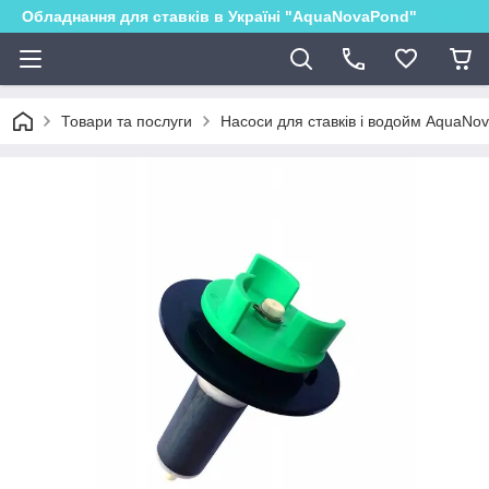
Обладнання для ставків в Україні "AquaNovaPond"
Товари та послуги
Насоси для ставків і водойм AquaNo