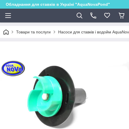
Обладнання для ставків в Україні "AquaNovaPond"
Товари та послуги
Насоси для ставків і водойм AquaNo