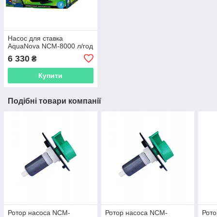
Насос для ставка
AquaNova NCM-8000 л/год
6 330
₴
Купити
Подібні товари компанії
Ротор насоса NCM-
Ротор насоса NCM-
Рото