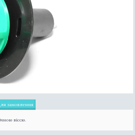
для замовлення
ічною віссю.