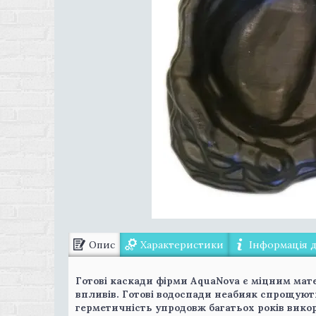
Опис
Характеристики
Інформація 
Готові каскади фірми AquaNova є міцним мат
впливів. Готові водоспади неабияк спрощуют
герметичність упродовж багатьох років вик