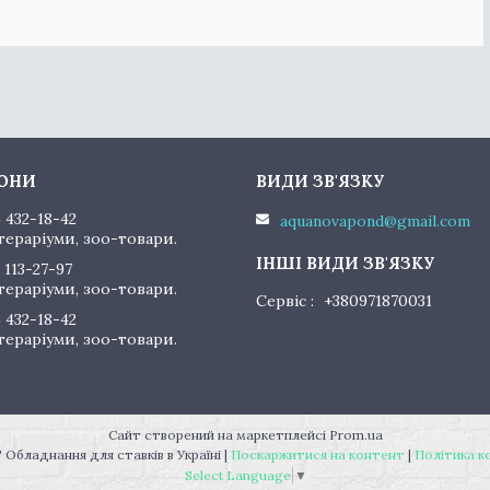
) 432-18-42
aquanovapond@gmail.com
тераріуми, зоо-товари.
 113-27-97
тераріуми, зоо-товари.
Сервіс
+380971870031
) 432-18-42
тераріуми, зоо-товари.
Сайт створений на маркетплейсі
Prom.ua
"AquaNovaPond" Обладнання для ставків в Україні |
Поскаржитися на контент
|
Політика к
Select Language
▼