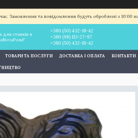
 час. Замовлення та повідомлення будуть оброблені з 10:00 
+380 (50) 432-18-42
 для ставків в
+380 (98) 113-27-97
uaNovaPond"
+380 (50) 432-18-42
ТОВАРИ ТА ПОСЛУГИ
ДОСТАВКА І ОПЛАТА
КОНТАКТИ
ІТНИЦТВО