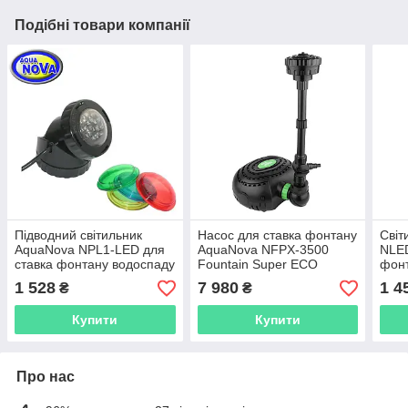
Подібні товари компанії
Підводний світильник
Насос для ставка фонтану
Світ
AquaNova NPL1-LED для
AquaNova NFPX-3500
NLED
ставка фонтану водоспаду
Fountain Super ECO
фонт
(к-ті датчик день/ніч)
датч
1 528
7 980
1 4
₴
₴
Купити
Купити
Про нас