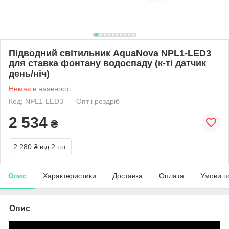
Підводний світильник AquaNova NPL1-LED3
для ставка фонтану водоспаду (к-ті датчик
день/ніч)
Немає в наявності
Код: NPL1-LED3
Опт і роздріб
2 534
₴
2 280 ₴
від 2 шт.
Опис
Характеристики
Доставка
Оплата
Умови п
Опис