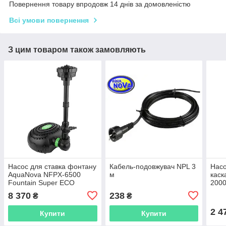
Повернення товару впродовж 14 днів за домовленістю
Всі умови повернення
З цим товаром також замовляють
Насос для ставка фонтану
Кабель-подовжувач NPL 3
Насо
AquaNova NFPX-6500
м
каск
Fountain Super ECO
2000
наса
8 370
238
₴
₴
2 4
Купити
Купити