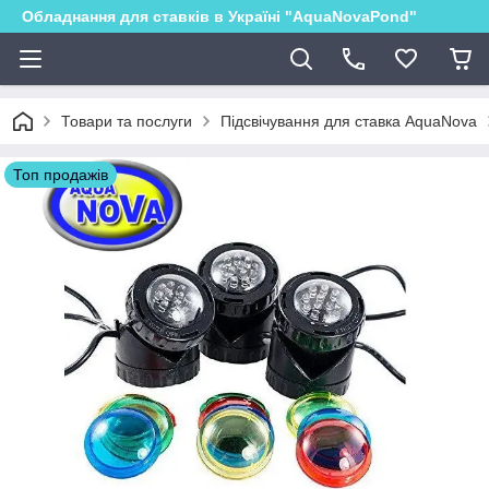
Обладнання для ставків в Україні "AquaNovaPond"
Товари та послуги
Підсвічування для ставка AquaNova
Топ продажів